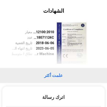
САЙТ
الشهادات
خريطة
الموقع
EN ISO 12100:2010
معيار
ZKT-2018071124C
عدد
2018-06-06
تاريخ القضية
PRIVACY
2023-06-05
تاريخ انتهاء الصلاحية
POLICY
Laser Machine
نطاق / متوسط
علمت أكثر
اترك رسالة