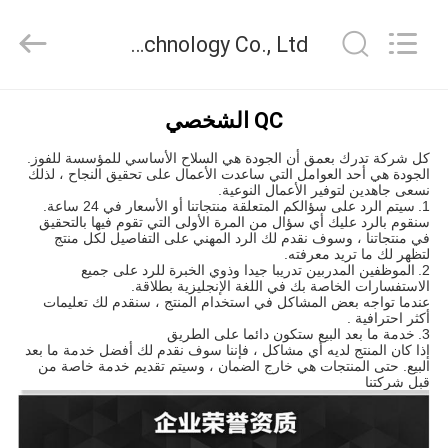
2026
Riselaser
Technology
Riselaser Technology Co., Ltd ضبط الجودة
Co.,
Ltd.
All
Rights
مسكن
Reserved.
QC الشخصي
كل شركة تدرك بعمق أن الجودة هي السلاح الأساسي للمؤسسة للفوز.
منتجات
الجودة هي أحد العوامل التي ساعدت الأعمال على تحقيق النجاح ، لذلك
نسعى جاهدين لتوفير الأعمال النوعية.
1.
سيتم الرد على سؤالكم المتعلقة منتجاتنا أو الأسعار في 24 ساعة.
سنقوم بالرد عليك أي سؤال من المرة الأولى التي تقوم فيها بالتحقيق
عرض
في منتجاتنا ، وسوف نقدم لك الرد المهني على التفاصيل لكل منتج
لتظهر لك ما تريد معرفته.
الواقع
2.
الموظفين المدربين تدريبا جيدا وذوي الخبرة للرد على جميع
الاستفسارات الخاصة بك في اللغة الإنجليزية بطلاقة.
الافتراضي
عندما تواجه بعض المشاكل في استخدام المنتج ، سنقدم لك تعليمات
أكثر احترافية
.
3.
خدمة ما بعد البيع ستكون دائما على الطريق
إذا كان المنتج لديه أي مشاكل ، فإننا سوف نقدم لك أفضل خدمة ما بعد
معلومات
البيع. حتى المنتجات هي خارج الضمان ، وسيتم تقديم خدمة خاصة من
قبل شركتنا
عنا