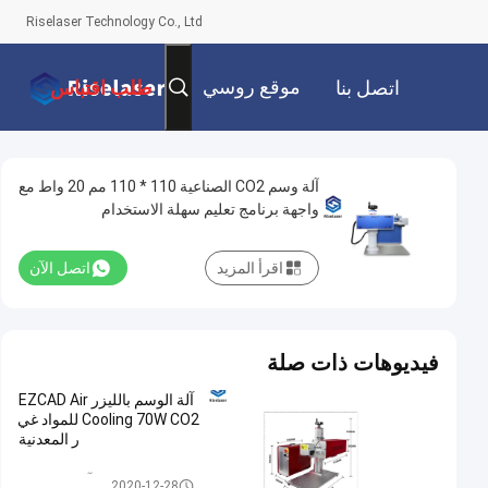
Riselaser Technology Co., Ltd
موقع روسي
اتصل بنا
طلب اقتباس
آلة وسم CO2 الصناعية 110 * 110 مم 20 واط مع
واجهة برنامج تعليم سهلة الاستخدام
اقرأ المزيد
اتصل الآن
فيديوهات ذات صلة
آلة الوسم بالليزر EZCAD Air
Cooling 70W CO2 للمواد غي
ر المعدنية
آلة وسم CO2
2020-12-28