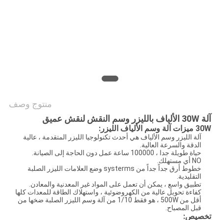
САЙТ
خريطة
الموقع
PRIVACY
منتوج وصف
POLICY
آلة 30W الألياف بالليزر وسم النقش لنقش عميق
30W ميزات آلة وسم الألياف الليزر:
آلة الليزر وسم الألياف هي أحدث تكنولوجيا الليزر المتقدمة ، عالية
الدقة والسرعة العالية.
حياة طويلة جدا ، 100000 ساعة عمل دون الحاجة إلى الصيانة.
NO أي مستهلك.
خطوط أرق جداً جداً من systerms وضع العلامات الليزر الصلبة
التقليدية.
تطبيق واسع ، يمكن أن تعمل على المواد غير المعدنية والمعادن.
كفاءة تحويل عالية من الكهروضوئية ، واستهلاك الطاقة للمعدات كلها
أقل من 500W ، هو فقط 1/10 من آلة وسم الليزر الصلبة ضخها من
قبل المصباح.
تخصيص: