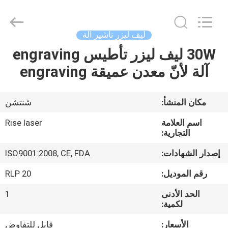
2026
Riselaser
Technology
Co.,
Ltd.
ليف ليزر تأشير آلة
All
Rights
30W ليف ليزر تأطيس engraving
مسكن
Reserved.
آلة لأنّ معدن عميقة engraving
منتجات
مكان المنشأ:
شنتشن
عرض
اسم العلامة
Rise laser
الواقع
التجارية:
الافتراضي
إصدار الشهادات:
ISO9001:2008, CE, FDA
رقم الموديل:
RLP 20
معلومات
الحد الأدنى
1
عنا
لكمية:
الأسعار:
قابل للتفاوض