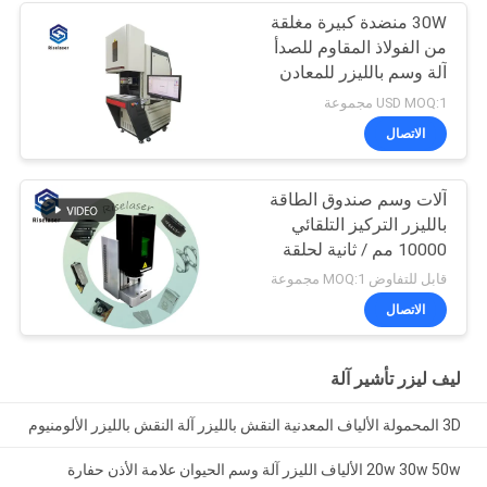
30W منضدة كبيرة مغلقة
من الفولاذ المقاوم للصدأ
آلة وسم بالليزر للمعادن
USD MOQ:1 مجموعة
الاتصال
آلات وسم صندوق الطاقة
بالليزر التركيز التلقائي
10000 مم / ثانية لحلقة
المجوهرات
قابل للتفاوض MOQ:1 مجموعة
الاتصال
ليف ليزر تأشير آلة
3D المحمولة الألياف المعدنية النقش بالليزر آلة النقش بالليزر الألومنيوم
20w 30w 50w الألياف الليزر آلة وسم الحيوان علامة الأذن حفارة