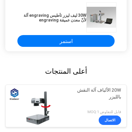
30W ليف ليزر تأطيس engraving آلة
لأنّ معدن عميقة engraving
استمر
أعلى المنتجات
20W الألياف آلة النقش
بالليزر
قابل للتفاوض MOQ:1
الاتصال