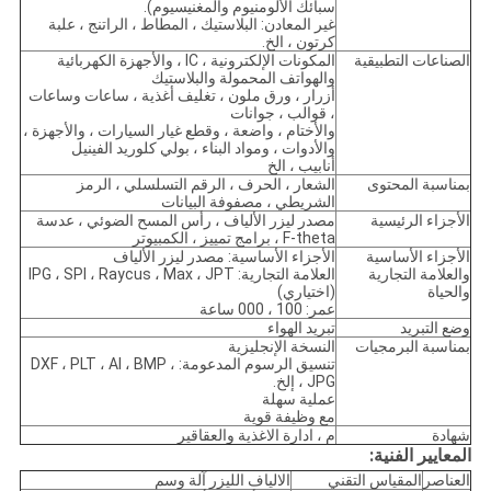
سبائك الألومنيوم والمغنيسيوم).
غير المعادن: البلاستيك ، المطاط ، الراتنج ، علبة
كرتون ، الخ.
الصناعات التطبيقية
المكونات الإلكترونية ، IC ، والأجهزة الكهربائية
والهواتف المحمولة والبلاستيك
أزرار ، ورق ملون ، تغليف أغذية ، ساعات وساعات
، قوالب ، جوانات
والأختام ، واضعة ، وقطع غيار السيارات ، والأجهزة ،
والأدوات ، ومواد البناء ، بولي كلوريد الفينيل
أنابيب ، الخ
بمناسبة المحتوى
الشعار ، الحرف ، الرقم التسلسلي ، الرمز
الشريطي ، مصفوفة البيانات
الأجزاء الرئيسية
مصدر ليزر الألياف ، رأس المسح الضوئي ، عدسة
F-theta ، برامج تمييز ، الكمبيوتر
الأجزاء الأساسية
الأجزاء الأساسية: مصدر ليزر الألياف
والعلامة التجارية
العلامة التجارية: IPG ، SPI ، Raycus ، Max ، JPT
والحياة
(اختياري)
عمر: 100 ، 000 ساعة
وضع التبريد
تبريد الهواء
بمناسبة البرمجيات
النسخة الإنجليزية
تنسيق الرسوم المدعومة: DXF ، PLT ، AI ، BMP ،
JPG ، إلخ.
عملية سهلة
مع وظيفة قوية
شهادة
م ، ادارة الاغذية والعقاقير
المعايير الفنية:
العناصر
المقياس التقني
الالياف الليزر آلة وسم