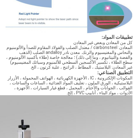
تطبيقات المواد:
كل من المعادن وبعض غير المعادن
المعادن: carbonsteel / معتدل الصلب والفولاذ المقاوم للصدأ والألومنيوم
والنحاس والمغنيسيوم والزنك.
معدن نادر andalloy الصلب (الذهب
والفضة والتيتانيوم ، وما إلى ذلك) ؛
معالجة خاصة (طلاء بأكسيد الألومنيوم ،
سطح الطلاء ، تكسير الأكسجين السطحي للألمنيوم وسبائك المغنيسيوم)
غير المعادن: البلاستيك ، المطاط ، الراتنج ، علبة كرتون ، الخ.
التطبيق الصناعي:
المكونات الإلكترونية ، IC ، الأجهزة الكهربائية ، الهواتف المحمولة ، الأزرار
البلاستيكية ، الورق الملون ، تغليف المواد الغذائية ، الساعات والساعات ،
القوالب ، الجوانات والأختام ، المحمل ، قطع غيار السيارات ، الأجهزة ،
الأدوات ، مواد البناء ، أنابيب PVC ، إلخ.