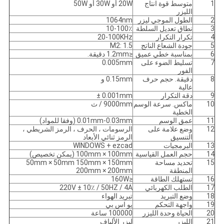
1
متوسط ​​قوة انتاج
20W أو 30W أو 50W
الليزر
2
الطول الموجي ليزر
1064nm
3
نطاق تعديل السلطة
10-100٪
4
تكرار التكرار
20-100KHz
5
جودة الشعاع الناتج
M2: 1.5
6
بمناسبة خطي عميق
≤1.2mm دقيقة.
7
تسليط الضوء على
0.005mm
الفور
8
دقيقة.
حجم حرف
0.15mm و
عالية
9
دقة التكرار
0.001mm ±
10
ماكس.
سرعة الوسم
9000mm / ث
الخطية
11
عمق الوسم
0.01mm-0.03mm (وفقا للمواد)
12
وضع علامة على
الرسومات ، الحرف ، الرمز الشريطي ،
التنسيق
الرمز ثنائي الأبعاد
13
البرمجيات
WINDOWS + ezcad
14
حجم العمل القياسية
100mm × 100mm (يمكن تخصيص)
15
تحديد مساحة
50mm × 50mm 150mm × 150mm
المنطقة
200mm × 200mm
16
تستهلك الطاقة
≤160W
17
الطلب الكهربائي
220V ± 10٪ / 50HZ / 4A
18
وضع التبريد
تبريد الهواء
19
واجهة التحكم
يو اس بي
20
الحياة وحدة الليزر
100000 ساعة
21
الليزر
ليزر الألياف