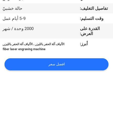
جولة
تفاصيل التغليف:
حالة خشبيّ
في
وقت التسليم:
5-9 أيام عمل
المعمل
القدرة على
2000 وحدة / شهر
العرض:
مراقبة
أبرز:
,
الجودة
الألياف آلة الحفر بالليزر ، الألياف آلة الحفر بالليزر
fiber laser engraving machine
اتصل
افضل سعر
بنا
اطلب
اقتباس
РУССКИЙ