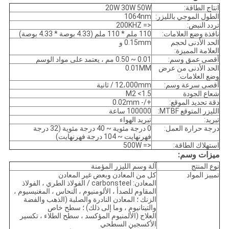
انتاج الطاقة:
20W 30W 50W
الطول الموجي بالليزر:
1064nm
تردد النبض:
<= 200KHZ
نافذة وضع العلامات:
110 ملم * 110 ملم (4.33 بوصة * 4.33 بوصة)
الحد الأدنى لحجم
0.15mm و
العلامة المميزة:
أقصى عمق وسم:
0.01 ~ 0.50 مم ، يعتمد على مواد الوسم
الحد الأدنى من عرض
0.01MM
وضع العلامات:
أقصى سرعة وسم:
12،000mm / ثانية
شعاع الجودة
M2 <1.5
دقة تحديد الموقع:
+/- 0.02mm
الليزر المتوقع MTBF:
100000 ساعة
تبريد:
تبريد الهواء
درجة حرارة العمل:
0 درجة مئوية ~ 40 درجة مئوية (32 درجة
فهرنهايت ~ 104 درجة فهرنهايت)
استهلاك الطاقة:
<= 500W
ميزات وسم:
نوع المنتج
آلة وسم الليزر المؤمنة
تمييز المواد
كل من المعادن وبعض غير المعادن
المعادن: carbonsteel / الفولاذ الطري ، الفولاذ
المقاوم للصدأ ، الألومنيوم ، النحاس ، المغنيسيوم ،
الزنك ؛ المعادن النادرة والصلبة (الذهب والفضة
والتيتانيوم ، وما إلى ذلك) ؛
سطح خاص
العلاج (الألمنيوم المؤكسد ، سطح الطلاء ، تكسير
الأكسجين السطحي