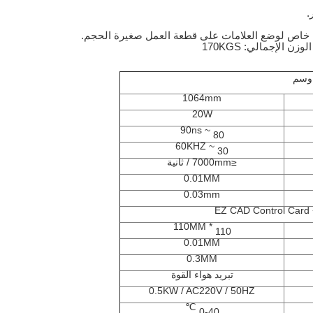
.
ل خاص لوضع العلامات على قطعة العمل صغيرة الحجم.
1064mm
20W
80 ~ 90ns
30 ~ 60KHZ
≤7000mm / ثانية
0.01MM
0.03mm
EZ CAD Control Card 
110 * 110MM
0.01MM
0.3MM
تبريد هواء القوة
0.5KW / AC220V / 50HZ
0-40 ℃