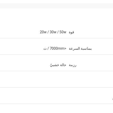
قوة
20w / 30w / 50w
بمناسبة السرعة
<7000mm / ث
رزمة
حالة خشبيّ
افو
ستيفانو
تغليف. تم تصميم العبوات
الآلة تبدو قوية ... جيدة البناء .. أحبها!