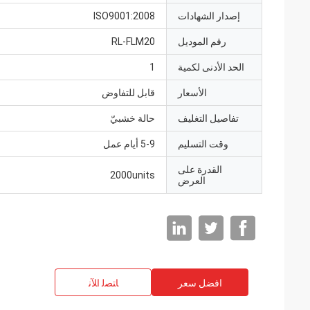
إصدار الشهادات
ISO9001:2008
رقم الموديل
RL-FLM20
الحد الأدنى لكمية
1
الأسعار
قابل للتفاوض
تفاصيل التغليف
حالة خشبيّ
وقت التسليم
5-9 أيام عمل
القدرة على
2000units
العرض
افضل سعر
ﺎﺘﺼﻟ ﺍﻶﻧ