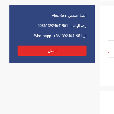
اتصل شخص :
Alex Ren
رقم الهاتف :
008613924641951
ال WhatsApp :
+8613924641951
اتصل