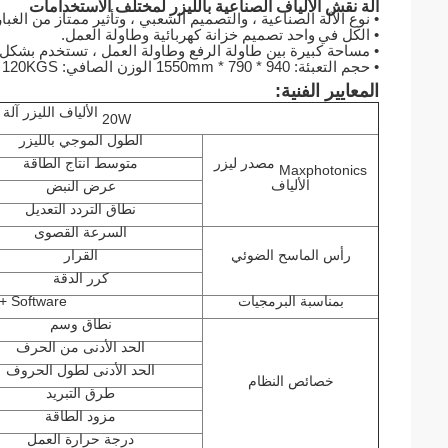
آلة نقش الألياف الصناعية بالليزر لمختلف الاستخدامات
• نوع الآلة الصناعية ، والتصميم الشعبي ، وتأثير ممتاز من الغبار
• الكل في
واحد تصميم خزانة كهربائية وطاولة العمل.
• مساحة كبيرة بين طاولة الرفع وطاولة العمل ، تستخدم بشك
• حجم التعبئة: 940 * 790 * 1550mm الوزن الصافي: 120KGS الوزن الإجمالي: 170KGS
المعايير الفنية:
20W الألياف الليزر آلة وسم
الطول الموجي بالليزر
Maxphotonics مصدر ليزر
متوسط ​​انتاج الطاقة
الألياف
عرض النبض
نطاق التردد التعديل
السرعة القصوى
رأس الماسح الضوئي
القرار
كرر الدقة
بمناسبة البرمجيات
+ Software
نطاق وسم
الحد الأدنى من الحرف
الحد الأدنى لطول الحروف
خصائص النظام
طرق التبريد
مزود الطاقة
درجة حرارة العمل