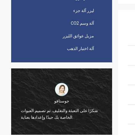
ليزر آلة جزء
آلة وسم CO2
مزيل عوائق الليزر
آلة اختبار الذهب
فيكتور
شك
شكرا لك زوي.