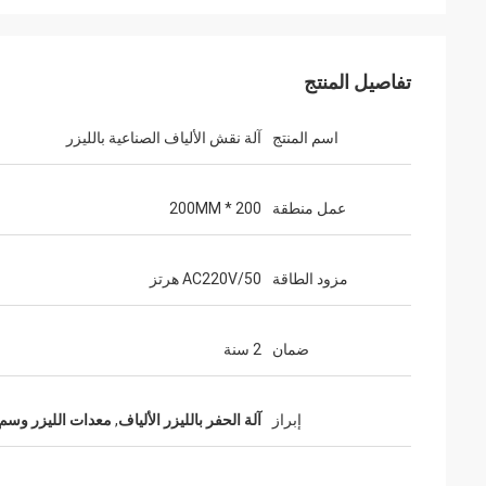
تفاصيل المنتج
اسم المنتج
آلة نقش الألياف الصناعية بالليزر
عمل منطقة
200 * 200MM
مزود الطاقة
AC220V/50 هرتز
ضمان
2 سنة
جوست
شكرًا على التعبئة وال
إبراز
آلة الحفر بالليزر الألياف
,
معدات الليزر وسم
الخاصة بك جيدًا وإعدادها بعناية.