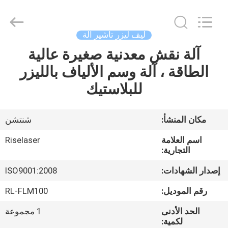
2026
Riselaser
Technology
Co.,
Ltd.
ليف ليزر تأشير آلة
All
Rights
آلة نقش معدنية صغيرة عالية
مسكن
Reserved.
الطاقة ، آلة وسم الألياف بالليزر
منتجات
للبلاستيك
عرض
مكان المنشأ:
شنتشن
الواقع
اسم العلامة
Riselaser
الافتراضي
التجارية:
إصدار الشهادات:
ISO9001:2008
معلومات
رقم الموديل:
RL-FLM100
عنا
الحد الأدنى
1 مجموعة
لكمية: