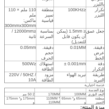
بالليزر
تكرار
≤100KHz
منطقة
110 ملم × 110
الليزر
تمييز
ملم
قياسية
ماكس:
300mmx300mm
جعل عمق
≤ 1.5mm (يمكن
بمناسبة
≤12000mm /
أن يكون قابل
السرعة
ثانية
للتعديل)
دقيقة.
0.01MM
دقيقة.
0.05mm
عرض
حجم
الخط
الحرف
دقة
0.001mm ±
استهلاك
≤500W
التكرار
الطاقة
طريقة
تبريد الهواء
مزود
220V / 50HZ /
10A
التبريد
الطاقة
عدسة اختيارية
نوع العدسة
البعد البؤري
100MM
170MM
2 50 مم
منطقة
65mm و* 65mm
110MM *
175mm و* 175mm
التمييز
و
110MM
و
ميزة المنتج: