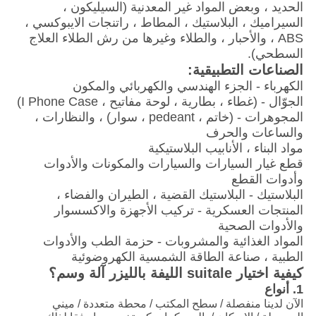
الحديد ، وبعض المواد غير المعدنية (السيليكون ،
السيراميك ، البلاستيك ، المطاط ، راتنجات الايبوكسي ،
ABS ، والأحبار ، والطلاء وغيرها من رش الطلاء العلاج
السطحي).
الصناعات التطبيقية:
الكهرباء - الجزء الهندسي والكهربائي والمكون
الجوّال - (غطاء ، بطارية ، لوحة مفاتيح ، I Phone Case)
المجوهرات - (خاتم ، pedeant ، سوار) ، والنظارات ،
والساعات والحرف
مواد البناء ، الأنابيب البلاستيكية
قطع غيار السيارات والسيارات والمكونات والأدوات
وأدوات القطع
البلاستيك - البلاستيك القضية ، الطيران والفضاء ،
المنتجات العسكرية - تركيب الأجهزة والاكسسوار
والأدوات الصحية
المواد الغذائية والمشروبات - حزمة الطب والأدوات
الطبية ، صناعة الطاقة الشمسية الكهروضوئية
كيفية اختيار suitale الليفة بالليزر آلة وسم؟
1. أنواع
الآن لدينا منفصلة / سطح المكتب / محطة متعددة / ميني