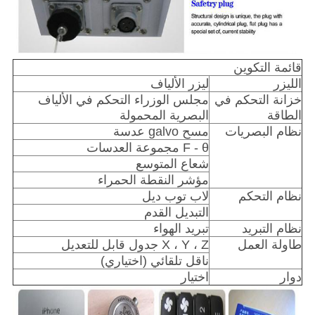
قائمة التكوين
الليزر
ليزر الألياف
خزانة التحكم في
مجلس الوزراء التحكم في الألياف
الطاقة
البصرية المحمولة
نظام البصريات
مسح galvo عدسة
F - θ مجموعة العدسات
شعاع المتوسع
مؤشر النقطة الحمراء
نظام التحكم
لاب توب ديل
التبديل القدم
نظام التبريد
تبريد الهواء
طاولة العمل
X ، Y ، Z جدول قابل للتعديل
ناقل تلقائي (اختياري)
دوار
اختيار