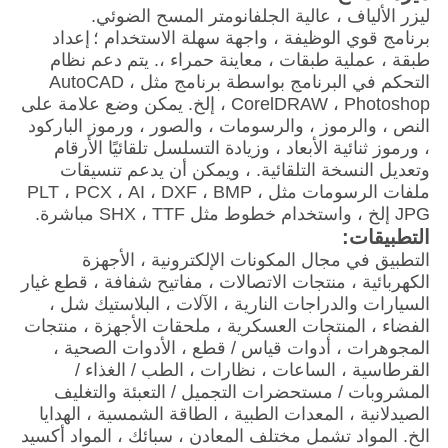
ليزر الألياف ، عالية الجلفانومتر المسح الضوئي.
برنامج قوي الوظيفة ، واجهة سهلة الاستخدام ؛
إعداد
طبقة ، عملية طبقات ، معاينة حمراء ،. يتم دعم نظام
التحكم في البرنامج بواسطة برنامج مثل AutoCAD ،
CorelDRAW ، Photoshop ، إلخ. يمكن وضع علامة على
النص ، والرموز ، والرسومات ، والصور ، ورموز الباركود
، ورموز ثنائية الأبعاد ، وزيادة التسلسل تلقائيًا الأرقام
وتعديل النسخة التلقائية. ، ويمكن أن يدعم تنسيقات
ملفات الرسومات مثل PLT ، PCX ، AI ، DXF ، BMP ،
JPG إلخ ، واستخدام خطوط مثل SHX ، TTF مباشرة.
التطبيقات:
التطبيق في مجال المكونات الإلكترونية ، الأجهزة
الكهربائية ، منتجات الاتصالات ، مفاتيح شفافة ، قطع غيار
السيارات والدراجات النارية ، الآلات ، البلاستيك شل ،
الفضاء ، المنتجات العسكرية ، ملحقات الأجهزة ، منتجات
المجوهرات ، أدوات قياس / قطع ، الأدوات الصحية ،
القرطاسية ، الساعات ، نظارات ، الطب / الغذاء /
المشروبات / مستحضرات التجميل / التعبئة والتغليف
الصيدلانية ، المعدات الطبية ، الطاقة الشمسية ، الهدايا
الخ. المواد تشمل مختلف المعادن ، سبائك ، المواد أكسيد