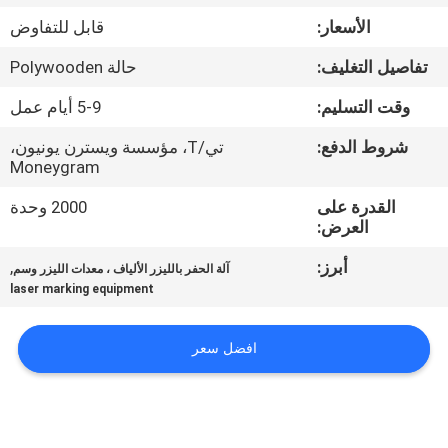
جولة
الأسعار:
قابل للتفاوض
في
تفاصيل التغليف:
حالة Polywooden
المعمل
وقت التسليم:
5-9 أيام عمل
مراقبة
شروط الدفع:
تي/T، مؤسسة ويسترن يونيون،
Moneygram
الجودة
القدرة على
2000 وحدة
العرض:
اتصل
أبرز:
,
آلة الحفر بالليزر الألياف ، معدات الليزر وسم
بنا
laser marking equipment
اطلب
افضل سعر
اقتباس
РУССКИЙ