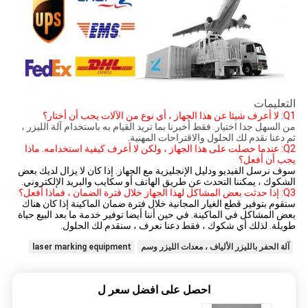
التعليمات
Q1: لا أعرف شيئا عن هذا الجهاز ، أي نوع من الآلات يجب أن أختار؟
من السهل جدا اختيار.
فقط أخبرنا بما تريد القيام به باستخدام آلة الليزر ،
ثم دعنا نقدم لك الحلول والاقتراحات المهنية.
Q2: عندما حصلت على هذا الجهاز ، ولكن لا أعرف كيفية استخدامه.
ماذا
يجب أن أفعل؟
سوف نرسل الفيديو ودليل الإنجليزية مع الجهاز.
إذا كان لا يزال لديك بعض
الشكوك ، يمكننا التحدث عن طريق الهاتف أو سكايب والبريد الإلكتروني.
Q3: إذا حدثت بعض المشاكل لهذا الجهاز خلال فترة الضمان ، فماذا أفعل؟
سنقوم بتوفير قطع الغيار المجانية خلال فترة ضمان الماكينة إذا كان هناك
بعض المشاكل في الماكينة.
في حين أننا أيضا توفير خدمة ما بعد البيع حياة
طويلة.
لذلك أي شكوك ، فقط دعنا نعرف ، سنقدم لك الحلول.
آلة الحفر بالليزر الألياف ، معدات الليزر وسم
laser marking equipment
احصل على افضل سعر ل