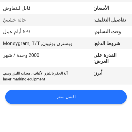
جولة
الأسعار:
قابل للتفاوض
في
تفاصيل التغليف:
حالة خشبيّ
المعمل
وقت التسليم:
5-9 أيام عمل
مراقبة
شروط الدفع:
ويسترن يونيون, Moneygram, T/T
الجودة
القدرة على
2000 وحدة / شهر
العرض:
اتصل
أبرز:
,
آلة الحفر بالليزر الألياف ، معدات الليزر وسم
laser marking equipment
بنا
افضل سعر
اطلب
اقتباس
РУССКИЙ