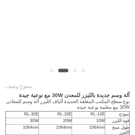
САЙТ
خريطة
الموقع
PRIVACY
POLICY
منتوج وصف
آلة وسم جديدة بالليزر للمعدن 30W مع نوعية جيدة
نوع سطح المكتب المغلقة الجديدة ألياف الليزر آلة وسم للمعادن
30W مع معلمة نوعية جيدة
نموذج
RL-10E
RL-20E
RL-30E
قوة الليزر
10W
20W
30W
طول نسج
1064nm
1064nm
1064nm
الليزر