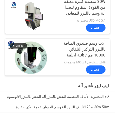
30W منضدة كبيرة مغلقة
من الفولاذ المقاوم للصدأ
آلة وسم بالليزر للمعادن
USD MOQ:1 مجموعة
الاتصال
آلات وسم صندوق الطاقة
بالليزر التركيز التلقائي
10000 مم / ثانية لحلقة
المجوهرات
قابل للتفاوض MOQ:1 مجموعة
الاتصال
ليف ليزر تأشير آلة
3D المحمولة الألياف المعدنية النقش بالليزر آلة النقش بالليزر الألومنيوم
20w 30w 50w الألياف الليزر آلة وسم الحيوان علامة الأذن حفارة