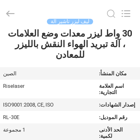
2026
Riselaser
Technology
Co.,
Ltd.
ليف ليزر تأشير آلة
All
Rights
30 واط ليزر معدات وضع العلامات
مسكن
Reserved.
، آلة تبريد الهواء النقش بالليزر
منتجات
للمعادن
عرض
مكان المنشأ:
الصين
الواقع
اسم العلامة
Riselaser
الافتراضي
التجارية:
إصدار الشهادات:
ISO9001:2008, CE, ISO
معلومات
رقم الموديل:
RL-30E
عنا
الحد الأدنى
1 مجموعة
لكمية: