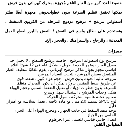
خصيصًا لعدد كبير من الغبار الناعم.مُجهزة بمحرك كهربائي بدون فرش ،
يمكنها تحقيق تنظيم السرعة بدون خطوات.وهي مجهزة أيضًا بفلتر
أسطواني مرشح + مرشح مزدوج المرحلة من الكربون المنشط ،
وتستخدم على نطاق واسع في النقش / النقش بالليزر لقطع العمل
المعدنية ، والزجاج ، والسيراميك ، والحجر ، إلخ.
مميزات
مرشح نوع اسطوانة المرشح ، خاصية ترشيح السطح ، لا يحمل حد
معدل الغبار ، وعمر الخدمة طويل ، بشكل عام في 12 شهرًا أعلاه
قياسي مجهز بجهاز شاكر مرشح كهربائي ، يقوم تلقائيًا بتنظيف الغبار
الملتصق بسطح المرشح ، لتجنب انسداد المرشح
مروحة عالية الجودة بدون فرش ، حجم هواء كبير ، شفط قوي
عن طريق ضبط المقبض يدويًا ، يمكن أن يكون المحرك منظمًا
للسرعة بدون خطوات لزيادة أو تقليل الضغط السلبي وحجم الهواء
هيكل وحدات المرشح ، استبدال سهل وسريع
تصميم عجلة عالمية متحركة ، سهل الحركة
لوح SPCC بسمك 2.0 مم ، مع مادة كافية ، يعمل بسلاسة مع اهتزاز
قليل
يوجد منفذ الشفط في جانب الجهاز ، ومخرج الهواء أعلى الجزء
الخلفي من الجهاز
اتصال جانبي قياسي للعميل عبر الخرطوم
المقياس التقني