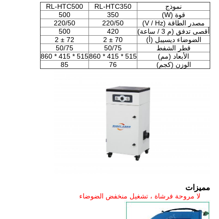
نموذج
RL-HTC350
RL-HTC500
قوة (W)
350
500
مصدر الطاقة (V / Hz)
220/50
220/50
أقصى تدفق (م 3 / ساعة)
420
500
الضوضاء ديسيبل (أ)
70 ± 2
72 ± 2
قطر الشفط
50/75
50/75
الأبعاد (مم)
515 * 415 * 860
515 * 415 * 860
الوزن (كجم)
76
85
مميزات
لا مروحة فرشاة ، تشغيل منخفض الضوضاء