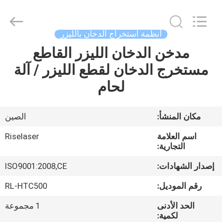
2026
Riselaser
Technology
Co.,
Ltd.
أنظمة استخراج الدخان بالليزر
All
Rights
مدخن الدخان الليزر القاطع
مسكن
Reserved.
مستخرج الدخان لقطع الليزر / آلة
منتجات
لحام
عرض
مكان المنشأ:
الصين
الواقع
اسم العلامة
Riselaser
الافتراضي
التجارية:
إصدار الشهادات:
ISO9001:2008,CE
معلومات
رقم الموديل:
RL-HTC500
عنا
الحد الأدنى
1 مجموعة
لكمية: