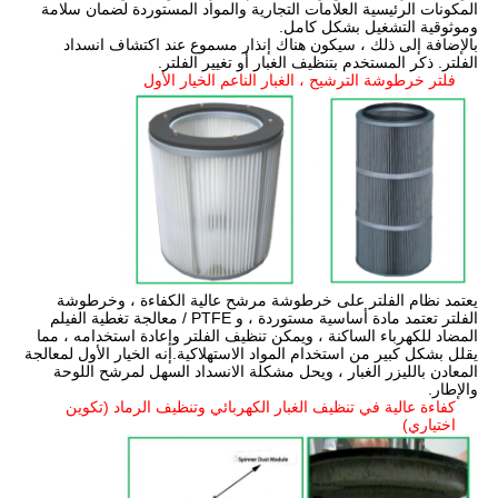
المكونات الرئيسية العلامات التجارية والمواد المستوردة لضمان سلامة
وموثوقية التشغيل بشكل كامل.
بالإضافة إلى ذلك ، سيكون هناك إنذار مسموع عند اكتشاف انسداد
الفلتر. ذكر المستخدم بتنظيف الغبار أو تغيير الفلتر.
فلتر خرطوشة الترشيح ، الغبار الناعم الخيار الأول
يعتمد نظام الفلتر على خرطوشة مرشح عالية الكفاءة ، وخرطوشة
الفلتر تعتمد مادة أساسية مستوردة ، و PTFE / معالجة تغطية الفيلم
المضاد للكهرباء الساكنة ، ويمكن تنظيف الفلتر وإعادة استخدامه ، مما
يقلل بشكل كبير من استخدام المواد الاستهلاكية.إنه الخيار الأول لمعالجة
المعادن بالليزر الغبار ، ويحل مشكلة الانسداد السهل لمرشح اللوحة
والإطار.
كفاءة عالية في تنظيف الغبار الكهربائي وتنظيف الرماد (تكوين
اختياري)