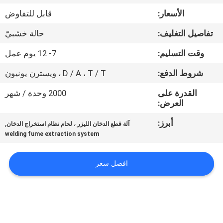
جولة
الأسعار:
قابل للتفاوض
في
تفاصيل التغليف:
حالة خشبيّ
المعمل
وقت التسليم:
7- 12 يوم عمل
مراقبة
شروط الدفع:
D / A ، T / T ، ويسترن يونيون
الجودة
القدرة على
2000 وحدة / شهر
العرض:
اتصل
أبرز:
,
آلة قطع الدخان الليزر ، لحام نظام استخراج الدخان
welding fume extraction system
بنا
افضل سعر
اطلب
اقتباس
РУССКИЙ