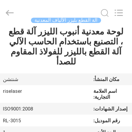
2026
Riselaser
Technology
Co.,
Ltd.
آلة القطع بليزر الألياف المعدنية
All
Rights
لوحة معدنية أنبوب الليزر آلة قطع
مسكن
Reserved.
، التصنيع باستخدام الحاسب الآلي
منتجات
آلة القطع بالليزر للفولاذ المقاوم
للصدأ
عرض
الواقع
مكان المنشأ:
شنتشن
الافتراضي
اسم العلامة
riselaser
التجارية:
معلومات
إصدار الشهادات:
ISO9001:2008
عنا
رقم الموديل:
RL-3015