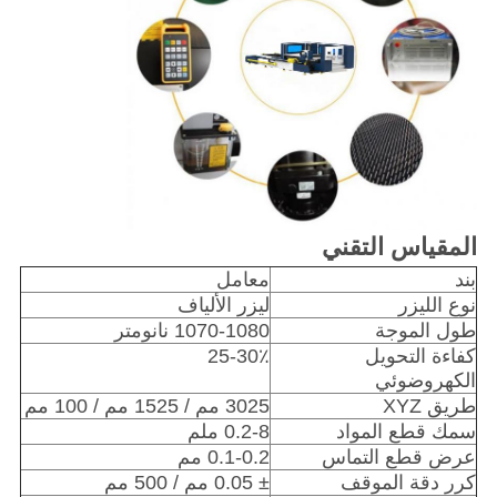
المقياس التقني
بند
معامل
نوع الليزر
ليزر الألياف
طول الموجة
1070-1080 نانومتر
كفاءة التحويل
25-30٪
الكهروضوئي
طريق XYZ
3025 مم / 1525 مم / 100 مم
سمك قطع المواد
0.2-8 ملم
عرض قطع التماس
0.1-0.2 مم
كرر دقة الموقف
± 0.05 مم / 500 مم