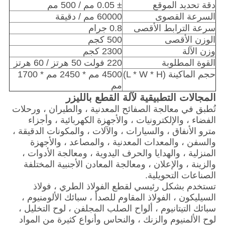
دقة تحديد الموقع
± 0.05 مم / 500 مم
السرعة القصوى
60000 مم / دقيقة
سرعة الترابط الأقصى
0.8 جرام
الوزن الأقصى
500 كجم
وزن الآلة
2300 كجم
القوة المطلوبة
220 فولت 50 هرتز / 60 هرتز
حجم الماكينة (L * W * H)
4500 مم * 2450 مم * 1700
مم
المجالات التطبيقية لآلة القطع بالليزر
تُطبق في معالجة الصفائح المعدنية ، والطيران ، ورحلات
الفضاء ، والإلكترونيات ، والأجهزة الكهربائية ، وأجزاء
مترو الأنفاق ، والسيارات ، والآلات ، والمكونات الدقيقة ،
والسفن ، والمعدات المعدنية ، والمصاعد ، والأجهزة
المنزلية ، والهدايا والحرف اليدوية ، ومعالجة الأدوات ،
والزينة ، والإعلان ، ومعالجة المعادن الأجنبية المختلفة
الصناعات التحويلية.
تستخدم بشكل رئيسي لقطع الفولاذ الطري ، فولاذ
السيليكون ، الفولاذ المقاوم للصدأ ، سبائك الألومنيوم ،
سبائك التيتانيوم ، ألواح الصلب المجلفن ، لوح التخليل ،
لوح الألمنيوم والزنك ، والنحاس وأنواع كثيرة من المواد