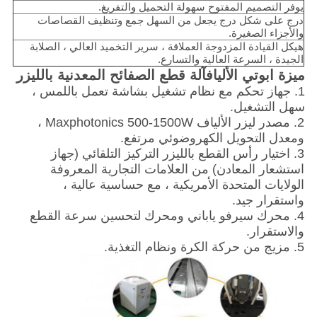
يوفر التصميم المفتوح سهولة التحميل والتفريغ.
درج على شكل درج يجعل من السهل جمع وتنظيف القصاصات
والأجزاء الصغيرة.
هيكل القيادة المزدوجة العملاقة ، سرير التخميد العالي ، الصلابة
الجيدة ، السرعة العالية والتسارع.
ميزة ابو
تي الألياف
آلة قطع الصفائح المعدنية بالليزر
1. جهاز تحكم مع نظام تشغيل بشاشة تعمل باللمس ،
سهل التشغيل.
2. مصدر ليزر الألياف Maxphotonics 500-1500W ،
ومعدل التحويل الكهروضوئي مرتفع.
3. اختيار رأس القطع بالليزر التركيز التلقائي (جهاز
استشعار المعادن) من العلامات التجارية المعروفة
الولايات المتحدة الأمريكية ، مع حساسية عالية ،
واستقرار جيد.
4. محرك سيرفو ياباني ومحرك لتحسين سرعة القطع
والاستقرار.
5. مزيج من حركة الكرة ونظام التغذية.