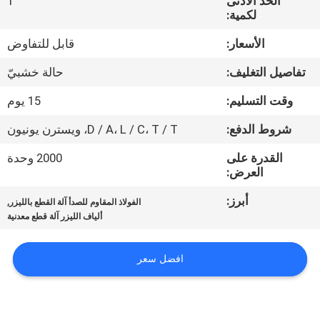
الحد الأدنى
1
جولة
لكمية:
في
الأسعار:
قابل للتفاوض
المعمل
تفاصيل التغليف:
حالة خشبيّ
مراقبة
وقت التسليم:
15 يوم
الجودة
شروط الدفع:
D / A، L / C، T / T، ويسترن يونيون
القدرة على
2000 وحدة
اتصل
العرض:
بنا
أبرز:
,
الفولاذ المقاوم للصدأ آلة القطع بالليزر
ألياف الليزر آلة قطع معدنية
اطلب
افضل سعر
اقتباس
РУССКИЙ