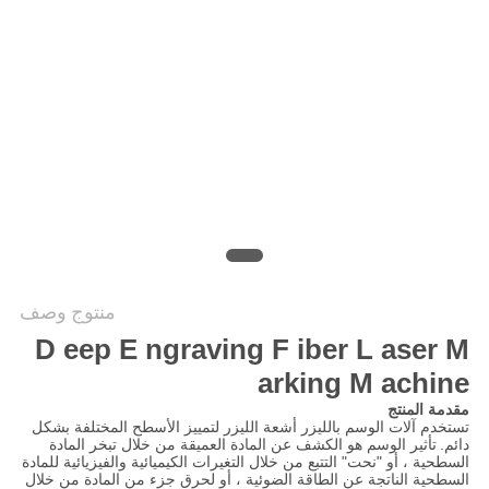
САЙТ
خريطة
الموقع
PRIVACY
POLICY
منتوج وصف
D
eep
E
ngraving
F
iber
L
aser
M
arking
M
achine
مقدمة المنتج
تستخدم آلات الوسم بالليزر أشعة الليزر لتمييز الأسطح المختلفة بشكل
دائم.
تأثير الوسم هو الكشف عن المادة العميقة من خلال تبخر المادة
السطحية ، أو "نحت" التتبع من خلال التغيرات الكيميائية والفيزيائية للمادة
السطحية الناتجة عن الطاقة الضوئية ، أو لحرق جزء من المادة من خلال