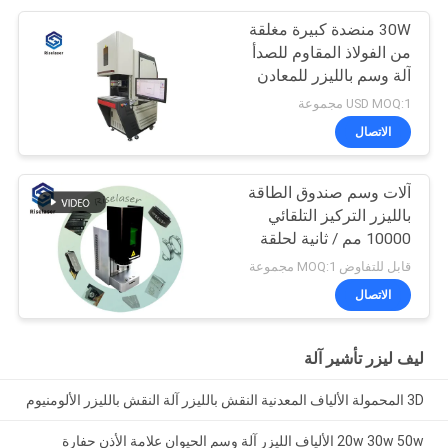
30W منضدة كبيرة مغلقة
من الفولاذ المقاوم للصدأ
آلة وسم بالليزر للمعادن
USD MOQ:1 مجموعة
الاتصال
آلات وسم صندوق الطاقة
بالليزر التركيز التلقائي
10000 مم / ثانية لحلقة
المجوهرات
قابل للتفاوض MOQ:1 مجموعة
الاتصال
ليف ليزر تأشير آلة
3D المحمولة الألياف المعدنية النقش بالليزر آلة النقش بالليزر الألومنيوم
20w 30w 50w الألياف الليزر آلة وسم الحيوان علامة الأذن حفارة