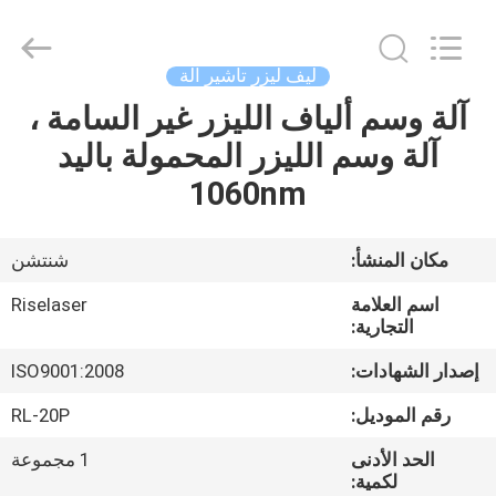
2026
Riselaser
Technology
Co.,
Ltd.
ليف ليزر تأشير آلة
All
Rights
آلة وسم ألياف الليزر غير السامة ،
مسكن
Reserved.
آلة وسم الليزر المحمولة باليد
منتجات
1060nm
عرض
مكان المنشأ:
شنتشن
الواقع
اسم العلامة
Riselaser
الافتراضي
التجارية:
إصدار الشهادات:
ISO9001:2008
معلومات
رقم الموديل:
RL-20P
عنا
الحد الأدنى
1 مجموعة
لكمية: