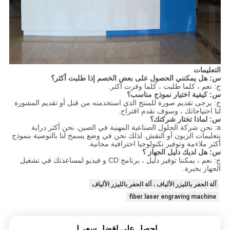
التعليمات
س: هل يمكنني الحصول على بعض الخصم إذا طلبت أكثر؟
ج: نعم ، كلما طلبت ، كلما وفرت أكثر.
س: كيفية اختيار نموذج مناسب؟
ج: يرجى تقديم صورة للمنتج الذي استخدمته من قبل أو تقديم المشورة
لنا احتياجاتك ، وسوف نقدم اقتراح.
س: لماذا تختار شركتك؟
a: نحن شركة الحلول الصناعية المهنية في الصين.
نحن أكثر دراية
بتعليمات الزبون أو النقش.
لذلك نحن في وضع يسمح لنا بالتوصية بنموذج
أكثر ملاءمة وتوفير تكنولوجيا احترافية مجانية.
س: هل لديك دليل الجهاز
؟
ج: نعم ، يمكننا توفير دليل ، برنامج CD و فيديو لمساعدتك في تشغيل
الجهاز بخبرة.
آلة الحفر بالليزر الألياف ، آلة الحفر بالليزر الألياف
fiber laser engraving machine
احصل على افضل سعر ل