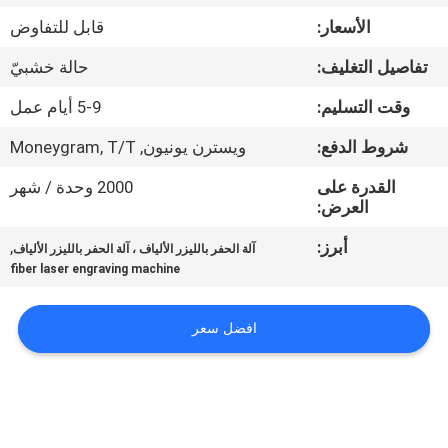
جولة
الأسعار:
قابل للتفاوض
في
تفاصيل التغليف:
حالة خشبيّ
المعمل
وقت التسليم:
5-9 أيام عمل
مراقبة
شروط الدفع:
ويسترن يونيون, Moneygram, T/T
الجودة
القدرة على
2000 وحدة / شهر
العرض:
اتصل
أبرز:
,
آلة الحفر بالليزر الألياف ، آلة الحفر بالليزر الألياف
fiber laser engraving machine
بنا
افضل سعر
اطلب
اقتباس
РУССКИЙ