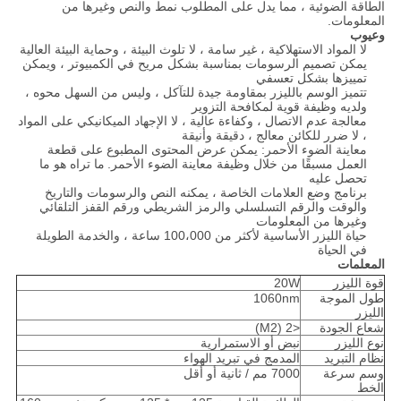
الطاقة الضوئية ، مما يدل على المطلوب نمط والنص وغيرها من
المعلومات.
وعيوب
لا المواد الاستهلاكية ، غير سامة ، لا تلوث البيئة ، وحماية البيئة العالية
يمكن تصميم الرسومات بمناسبة بشكل مريح في الكمبيوتر ، ويمكن
تمييزها بشكل تعسفي
تتميز الوسم بالليزر بمقاومة جيدة للتآكل ، وليس من السهل محوه ،
ولديه وظيفة قوية لمكافحة التزوير
معالجة عدم الاتصال ، وكفاءة عالية ، لا الإجهاد الميكانيكي على المواد
، لا ضرر للكائن معالج ، دقيقة وأنيقة
معاينة الضوء الأحمر: يمكن عرض المحتوى المطبوع على قطعة
العمل مسبقًا من خلال وظيفة معاينة الضوء الأحمر.
ما تراه هو ما
تحصل عليه
برنامج وضع العلامات الخاصة ، يمكنه النص والرسومات والتاريخ
والوقت والرقم التسلسلي والرمز الشريطي ورقم القفز التلقائي
وغيرها من المعلومات
حياة الليزر الأساسية لأكثر من 100،000 ساعة ، والخدمة الطويلة
في الحياة
المعلمات
قوة الليزر
20W
طول الموجة
1060nm
الليزر
شعاع الجودة
<2 (M2)
نوع الليزر
نبض أو الاستمرارية
نظام التبريد
المدمج في تبريد الهواء
وسم سرعة
7000 مم / ثانية أو أقل
الخط