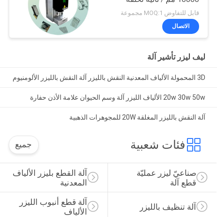
المجوهرات
قابل للتفاوض MOQ:1 مجموعة
الاتصال
ليف ليزر تأشير آلة
3D المحمولة الألياف المعدنية النقش بالليزر آلة النقش بالليزر الألومنيوم
20w 30w 50w الألياف الليزر آلة وسم الحيوان علامة الأذن حفارة
آلة النقش بالليزر المغلقة 20W للمجوهرات الذهبية
فئات شعبية
جميع
صناعيّ ليزر عمليّة 
آلة القطع بليزر الألياف 
قطع آلة
المعدنية
آلة قطع أنبوب الليزر 
آلة تنظيف بالليزر
الألياف