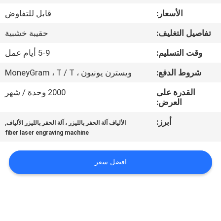
جولة
الأسعار:
قابل للتفاوض
في
تفاصيل التغليف:
حقيبة خشبية
المعمل
وقت التسليم:
5-9 أيام عمل
مراقبة
شروط الدفع:
ويسترن يونيون ، MoneyGram ، T / T
الجودة
القدرة على
2000 وحدة / شهر
العرض:
اتصل
أبرز:
,
الألياف آلة الحفر بالليزر ، آلة الحفر بالليزر الألياف
fiber laser engraving machine
بنا
افضل سعر
اطلب
اقتباس
РУССКИЙ