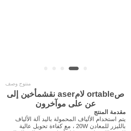
САЙТ
خريطة
الموقع
PRIVACY
POLICY
منتوج وصف
ص
ortable
لام
aser نقش
م
أخين
إلى
عن على
م
وآخرون
مقدمة المنتج
يتم استخدام الألياف المحمولة باليد آلة الألياف
بالليزر للمعادن 20W ، مع كفاءة تحويل عالية