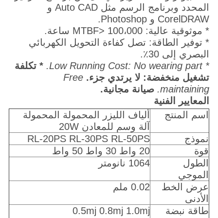
المحدد وبرنامج الرسم مثل Auto CAD و
CorelDRAW و Photoshop.
* موثوقية عالية: MTBF> 100،000 ساعة.
* توفير الطاقة: تصل كفاءة التحويل الكهربائي
البصري إلى 30٪.
* Low Running Cost: No wearing part.
* تكلفة
تشغيل منخفضة: لا يرتدي جزء.
Free
maintaining.
صيانة مجانية.
المعايير الفنية
اسم المنتج
ألياف الليزر المحمولة المحمولة
آلة وسم للمعادن 20W
نموذج
RL-20PS RL-30PS RL-50PS
قوة
20 واط 30 واط 50 واط
الطول
1064 نانومتر
الموجي
عرض الخط
0.02 ملم
الأدنى
طاقة نبضة
0.5mj 0.8mj 1.0mj