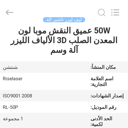
2026
Riselaser
Technology
Co.,
Ltd.
ليف ليزر تأشير آلة
All
Rights
50W عميق النقش موبا لون
مسكن
Reserved.
المعدن الصلب 3D الألياف الليزر
منتجات
آلة وسم
عرض
مكان المنشأ:
شنتشن
الواقع
اسم العلامة
Riselaser
الافتراضي
التجارية:
إصدار الشهادات:
ISO9001:2008
معلومات
رقم الموديل:
RL-50P
عنا
الحد الأدنى
1 مجموعة
لكمية: