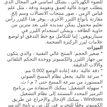
للضوء الكهربائي ، بشكل أساسي في المجال الذي
يتطلب جودة عالية لعمق ونعومة ودقة ، مثل علم
قياس الزمن ، صور منتجات الاتصالات وسم إلخ.
مقارنة بأنواع الليزر الأخرى ، يوفر هذا الليزر رأس
تعليم محمول يمكن تمديده على بعد مترين من
حاوية الطاقة ، ويمكن استخدام الليزر في
سيناريوهين: إما للتكامل مع خط التدفق أو لوضع
علامات ليزر الركيزة الضخمة.
الميزات
* صغير الحجم: المنتج عالي التقنية ، والذي يتكون
من جهاز الليزر والكمبيوتر ووحدة التحكم التلقائي
والآلات الدقيقة.
* دقة عالية: دقة إعادة الوضع 0.002 مم.
* سرعة عالية: يجعل نظام المسح الضوئي
المستورد من سرعة المسح حتى 7 م / ث.
* سهولة التشغيل: يمكنك الاستفادة من برنامج
الترميز المحدد المستند إلى نظام التشغيل
Windows ، يمكنك الإدخال والإخراج عن طريق
الكمبيوتر وفقًا للتحرير في كل من برنامج الترميز