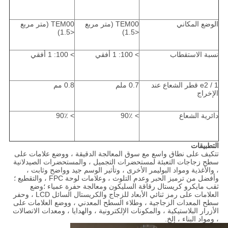
الوضع المكاني
TEM00 (متر مربع
TEM00 (متر مربع
<1.5)
<1.5)
نسبة الاستقطاب
> 100: 1 أفقي
> 100: 1 أفقي
1 / e2 قطر الشعاع عند
0.7 ملم
0.8 مم
الإخراج
دائرية الشعاع
> 90٪
> 90٪
التطبيقات
تتكيف على نطاق واسع مع سوق المعالجة الدقيقة ، ووضع علامات على
سطح زجاجات التعبئة لمستحضرات التجميل ، والمستحضرات الصيدلانية
، والأغذية ومواد البوليمر الأخرى ، وتأثير الوسم جيد وواضح وثابت ،
وأفضل من ترميز الحبر وعدم التلوث ، وعلامات لوحة FPC ، والتقطيع ؛
ثقب مايكرو كريستال رقاقة السليكون ومعالجة حفرة عمياء ؛وضع
العلامات على رمز ثنائي الأبعاد للزجاج والكريستال السائل LCD ، وحفر
سطح المعدات الزجاجية ، وطلاء السطح المعدني ، ووضع العلامات على
الأزرار البلاستيكية ، والمكونات الإلكترونية ، والهدايا ، ومعدات الاتصالات
، ومواد البناء ، إلخ.