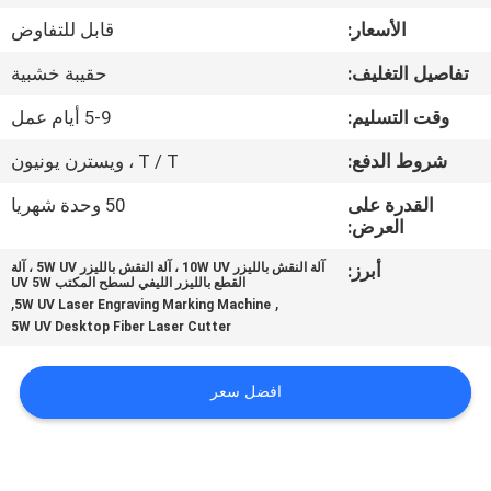
جولة
الأسعار:
قابل للتفاوض
في
تفاصيل التغليف:
حقيبة خشبية
المعمل
وقت التسليم:
5-9 أيام عمل
مراقبة
شروط الدفع:
T / T ، ويسترن يونيون
الجودة
القدرة على
50 وحدة شهريا
العرض:
اتصل
أبرز:
آلة النقش بالليزر 10W UV ، آلة النقش بالليزر 5W UV ، آلة
القطع بالليزر الليفي لسطح المكتب UV 5W
بنا
,
,
5W UV Laser Engraving Marking Machine
5W UV Desktop Fiber Laser Cutter
اطلب
افضل سعر
اقتباس
РУССКИЙ