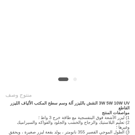
САЙТ
خريطة
الموقع
PRIVACY
POLICY
منتوج وصف
3W 5W 10W UV النقش بالليزر آلة وسم سطح المكتب الألياف الليزر
القاطع
مواصفات المنتج
1) ليزر الأشعة فوق البنفسجية مع طاقة خرج 3 واط ؛
2) تعليم البلاستيك والزجاج والخشب والجلود والفواكه والسيراميك
وغيرها ؛
3) الطول الموجي القصير 355 نانومتر ، يولد بقعة ليزر صغيرة ، ويحقق