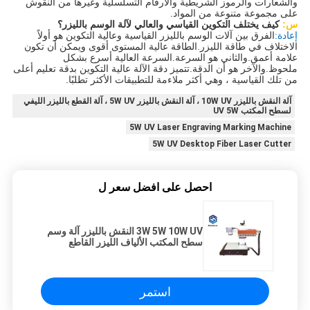
والشعارات والرموز الشريطية والأرقام التسلسلية وغيرها من النقوش
على مجموعة متنوعة من المواد.
س:
كيف يختلف التكوين القياسي والعالي لآلة الوسم بالليزر؟
إعادة:
الفرق بين آلات الوسم بالليزر القياسية وعالية التكوين هو أولاً
الاختلاف في طاقة الليزر.الطاقة عالية المستوى أقوى ويمكن أن تكون
علامة أعمق.والثاني هو السرعة.السرعة العالية أسرع بشكل
ملحوظ.والآخر هو أن الدقة.تتميز دقة الآلة عالية التكوين بدقة تعليم أعلى
من تلك القياسية ، وهي أكثر ملاءمة للتطبيقات الأكثر تطلبًا.
آلة النقش بالليزر 10W UV ، آلة النقش بالليزر 5W UV ، آلة القطع بالليزر الليفي
لسطح المكتب UV 5W
5W UV Laser Engraving Marking Machine
5W UV Desktop Fiber Laser Cutter
احصل على افضل سعر ل
3W 5W 10W UV النقش بالليزر آلة وسم
سطح المكتب الألياف الليزر القاطع
استمر