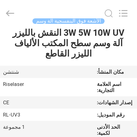
2026
Riselaser
Technology
Co.,
Ltd.
الأشعة فوق البنفسجية آلة وسم
All
Rights
3W 5W 10W UV النقش بالليزر
مسكن
Reserved.
آلة وسم سطح المكتب الألياف
منتجات
الليزر القاطع
عرض
مكان المنشأ:
شنتشن
الواقع
اسم العلامة
Riselaser
الافتراضي
التجارية:
إصدار الشهادات:
CE
معلومات
رقم الموديل:
RL-UV3
عنا
الحد الأدنى
1 مجموعة
لكمية: