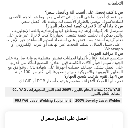
التعليمات
س 1.كيف تحصل على أنسب آلة وبأفضل سعر؟
من فضلك أخبرنا ما هي المواد التي تتعامل معها وما هو الحجم الأقصى
للمادة؟سوف نوصي بالطراز الأنسب لك ونقدم لك أفضل سعر.
س 2.ماذا لو كنا لا نعرف كيفية استخدام الجهاز؟
سنرسل لك كتيبات إرشادية ومقاطع فيديو إرشادية باللغة الإنجليزية ،
والتي يمكن أن تعلمك كيفية تشغيل الجهاز.إذا كنت لا تزال غير قادر على
تعلم كيفية استخدامه ، فنحن على استعداد لتقديم المساعدة عبر الإنترنت
، على سبيل المثال ، يمكننا التحدث عبر الهاتف أو البريد الإلكتروني أو
Whatsapp.
س 3.مراقبة الجودة:
ستخضع عملية الإنتاج بأكملها لعمليات تفتيش منتظمة ورقابة صارمة على
الجودة.سيتم اختبار الآلات الكاملة قبل مغادرة المصنع للتأكد من قدرتها
على العمل بشكل جيد.لقد حصلت أجهزتنا على شهادة CE ، وتتوافق مع
المعايير الأوروبية والأمريكية ، ويتم تصديرها إلى أكثر من 100 دولة.
س 4.هل تقوم بترتيب شحن الجهاز؟
نعم ، أيها العملاء الأعزاء ، سنقوم بترتيب أسعار FOB أو CIF لك
200W YAG معدات اللحام بالليزر ، 200W لحام الليزر للمجوهرات ، 90J YAG
معدات اللحام بالليزر
90J YAG Laser Welding Equipment
200W Jewelry Laser Welder
احصل على افضل سعر ل