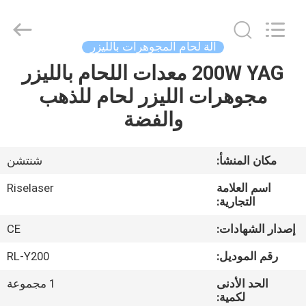
2026
Riselaser
Technology
Co.,
Ltd.
آلة لحام المجوهرات بالليزر
All
Rights
200W YAG معدات اللحام بالليزر
مسكن
Reserved.
مجوهرات الليزر لحام للذهب
منتجات
والفضة
عرض
مكان المنشأ:
شنتشن
الواقع
اسم العلامة
Riselaser
الافتراضي
التجارية:
إصدار الشهادات:
CE
معلومات
رقم الموديل:
RL-Y200
عنا
الحد الأدنى
1 مجموعة
لكمية: