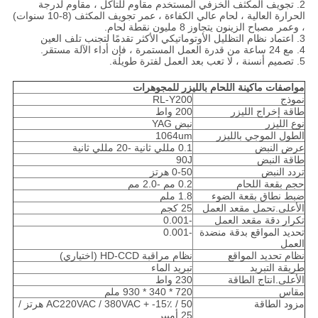
2. تجويف المكثف الخزفي المستخدم مقاوم للتآكل ، مقاوم لدرجة
الحرارة العالية ، لحام عالي الكفاءة ، عمر تجويف المكثف (8-10 سنوات)
، وعمر مصباح الزينون يتجاوز 8 مليون نقطة لحام.
3. اعتماد نظام التظليل الأوتوماتيكي الأكثر تقدمًا لتجنب تلف العين
4. مع 24 ساعة من قدرة العمل المستمرة ، فإن أداء الآلة مستقر.
5. تصميم أنسنة ، لا تعب بعد العمل لفترة طويلة.
مواصفات ماكينة اللحام بالليزر للمجوهرات
نموذج
RL-Y200
طاقة إخراج الليزر
200 واط
نوع الليزر
نبض YAG
الطول الموجي بالليزر
1064um
عرض النبض
0.1 مللي ثانية -20 مللي ثانية
طاقة النبض
90J
تردد النبض
0-50 هرتز
حجم بقعة اللحام
0.2 مم -2.0 مم
ضبط نطاق بقعة الضوء
1.8 ملم
الأعلى.تحمل مقعد العمل
25 كجم
تكرار دقة مقعد العمل
-0.001
تحديد المواقع بدقة منضدة
-0.001
العمل
نظام تحديد المواقع
نظام مراقبة HD-CCD (اختياري)
طريقة التبريد
تبريد الماء
الأعلى.انتاج الطاقة
230 واط
مقاس
720 * 340 * 930 ملم
مزود الطاقة
AC220VAC / 380VAC + -15٪ / 50 هرتز /
25 أمبير