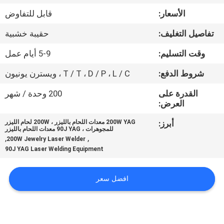
جولة
الأسعار:
قابل للتفاوض
في
تفاصيل التغليف:
حقيبة خشبية
المعمل
وقت التسليم:
5-9 أيام عمل
مراقبة
شروط الدفع:
T / T ، D / P ، L / C ، ويسترن يونيون
الجودة
القدرة على
200 وحدة / شهر
العرض:
اتصل
أبرز:
200W YAG معدات اللحام بالليزر ، 200W لحام الليزر
للمجوهرات ، 90J YAG معدات اللحام بالليزر
بنا
,
,
200W Jewelry Laser Welder
90J YAG Laser Welding Equipment
اطلب
افضل سعر
اقتباس
РУССКИЙ