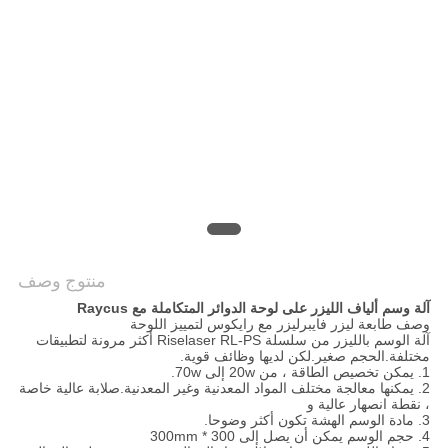
САЙТ
خريطة
الموقع
PRIVACY
POLICY
منتوج وصف
آلة وسم ألياف الليزر على لوحة الدوائر المتكاملة مع Raycus
وصف طابعة ليزر فايبرليزر مع رايكوس لتمييز اللوحة
آلة الوسم بالليزر من سلسلة Riselaser RL-PS أكثر مرونة لتطبيقات
مختلفة.الحجم صغير.لكن لديها وظائف قوية.
1. يمكن تخصيص الطاقة ، من 20w إلى 70w.
2. يمكنها معالجة مختلف المواد المعدنية وغير المعدنية.صلابة عالية خاصة
، نقطة انصهار عالية و
3. مادة الوسم الهشة تكون أكثر وضوحا.
4. حجم الوسم يمكن أن يصل إلى 300 * 300mm