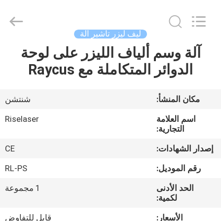
2026
Riselaser
Technology
Co.,
Ltd.
ليف ليزر تأشير آلة
All
Rights
آلة وسم ألياف الليزر على لوحة
مسكن
Reserved.
الدوائر المتكاملة مع Raycus
منتجات
مكان المنشأ:
شنتشن
عرض
اسم العلامة
Riselaser
الواقع
التجارية:
الافتراضي
إصدار الشهادات:
CE
رقم الموديل:
RL-PS
معلومات
الحد الأدنى
1 مجموعة
عنا
لكمية:
الأسعار:
قابل للتفاوض