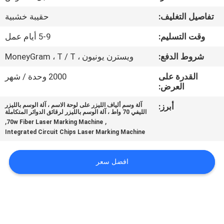
جولة
تفاصيل التغليف:
حقيبة خشبية
في
وقت التسليم:
5-9 أيام عمل
المعمل
شروط الدفع:
ويسترن يونيون ، MoneyGram ، T / T
مراقبة
القدرة على
2000 وحدة / شهر
العرض:
الجودة
أبرز:
آلة وسم ألياف الليزر على لوحة الاسم ، آلة الوسم بالليزر
الليفي 70 واط ، آلة الوسم بالليزر لرقائق الدوائر المتكاملة
اتصل
,
,
70w Fiber Laser Marking Machine
Integrated Circuit Chips Laser Marking Machine
بنا
افضل سعر
اطلب
اقتباس
РУССКИЙ