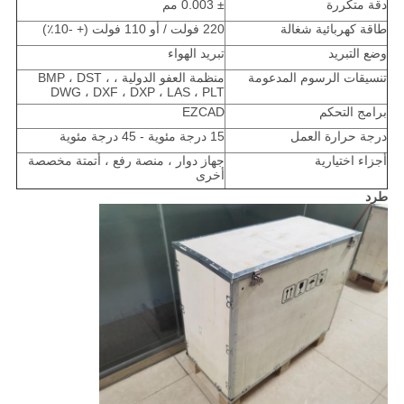
دقة متكررة
± 0.003 مم
طاقة كهربائية شغالة
220 فولت / أو 110 فولت (+ -10٪)
وضع التبريد
تبريد الهواء
تنسيقات الرسوم المدعومة
منظمة العفو الدولية ، BMP ، DST ،
DWG ، DXF ، DXP ، LAS ، PLT
برامج التحكم
EZCAD
درجة حرارة العمل
15 درجة مئوية - 45 درجة مئوية
أجزاء اختيارية
جهاز دوار ، منصة رفع ، أتمتة مخصصة
أخرى
طرد