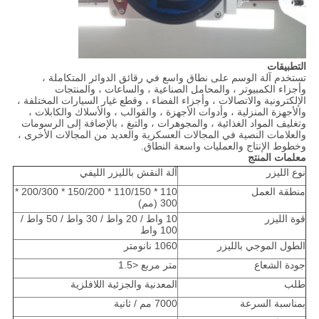
التطبيقات
تستخدم آلة الوسم على نطاق واسع في رقائق الدوائر المتكاملة ،
وأجزاء الكمبيوتر ، والمحامل الصناعية ، والساعات ، والمنتجات
الإلكترونية والاتصالات ، وأجزاء الفضاء ، وقطع غيار السيارات المختلفة ،
والأجهزة المنزلية ، وأدوات الأجهزة ، والقوالب ، والأسلاك والكابلات ،
وتغليف المواد الغذائية ، والمجوهرات ، والتبغ ، بالإضافة إلى الرسومات
والعلامات النصية في المجالات العسكرية والعديد من المجالات الأخرى ،
وخطوط الإنتاج والعمليات واسعة النطاق.
معلمات المنتج
نوع الليزر
آلة النقش بالليزر الليفي
منطقة العمل
110 * 110/150 * 150/200 * 200/300 *
300 (مم)
قوة الليزر
10 واط / 20 واط / 30 واط / 50 واط /
100 واط
الطول الموجي بالليزر
1060 نانومتر
جودة الشعاع
متر مربع <1.5
طلب
المعدنية والجزئية اللافلزية
بمناسبة السرعة
7000 مم / ثانية