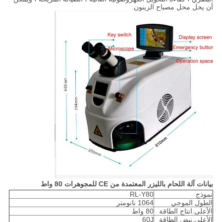
أن يحل محل مصباح الزينون.
بيانات آلة اللحام بالليزر المعتمدة من CE للمجوهرات 80 واط
نموذج
RL-Y80
الطول الموجي
1064 نانومتر
الأعلى.انتاج الطاقة
80 واط
الأعلى.نبض الطاقة
60J