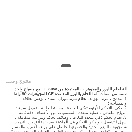
САЙТ
خريطة
الموقع
PRIVACY
POLICY
منتوج وصف
آلة لحام الليزر والمجوهرات المعتمدة من CE 80W مع مصباح واحد
سمة من سمات آلة اللحام بالليزر المعتمدة CE للمجوهرات 80 واط:
1. مدمج ، تبريد الهواء ، نظام تبريد دوران المياه ، توفير الطاقة
والمساحة ؛
2. ذكي: التحكم الأوتوماتيكي للحلقة المغلقة الحالية ، تعديل سرعة
الرياح التلقائي ، حماية متعددة المستويات من الأخطاء ، دقة ثابتة
3. نظام تحكم ذكي متعدد اللغات ، وظائف تحكم ومراقبة متكاملة ،
سهل التشغيل ، ويمكن التحكم في الماكينة بعد 5 دقائق من التدريب.
4. تجويف الليزر الجديد والحصري الحاصل على براءة اختراع والمسار
البصري ، كفاءة التحويل الكهروضوئية العالية ، الصيانة المريحة ، ويمكن