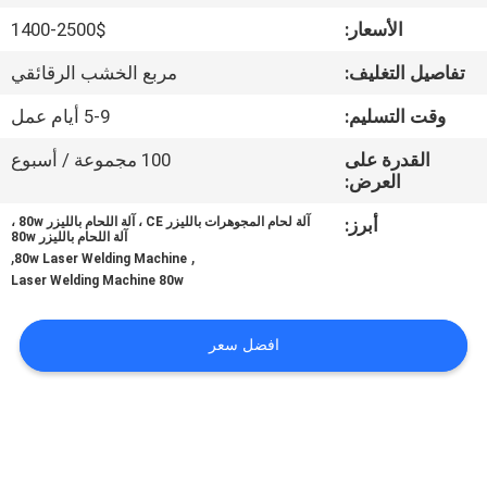
جولة
الأسعار:
1400-2500$
في
تفاصيل التغليف:
مربع الخشب الرقائقي
المعمل
وقت التسليم:
5-9 أيام عمل
مراقبة
القدرة على
100 مجموعة / أسبوع
العرض:
الجودة
أبرز:
آلة لحام المجوهرات بالليزر CE ، آلة اللحام بالليزر 80w ،
آلة اللحام بالليزر 80w
,
,
اتصل
80w Laser Welding Machine
Laser Welding Machine 80w
بنا
افضل سعر
اطلب
اقتباس
РУССКИЙ