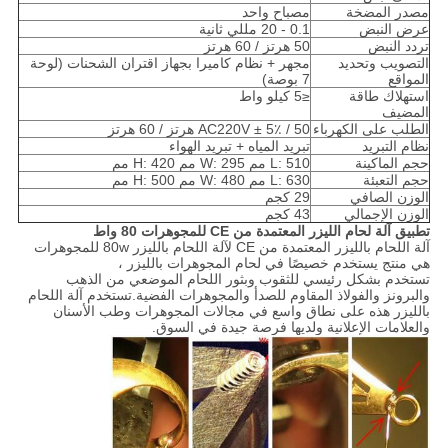
مصدر المضخة
مصباح واحد
عرض النبض
0.1 - 20 مللي ثانية
تردد النبض
50 هرتز / 60 هرتز
التصويب وتحديد
مجهر + نظام كاميرا بجهاز اقتران الشحنات (لوحة
المواقع
7 بوصة)
استهلاك طاقة
≤5 كيلو واط
المضيف
الطلب على الكهرباء
AC220V ± 5٪ / 50 هرتز / 60 هرتز
نظام التبريد
تبريد المياه + تبريد الهواء
حجم الماكينة
L: 510 مم W: 295 مم H: 420 مم
حجم التعبئة
L: 630 مم W: 480 مم H: 500 مم
الوزن الصافي
29 كجم
الوزن الإجمالي
43 كجم
تطبيق آلة لحام الليزر المعتمدة من CE للمجوهرات 80 واط
آلة اللحام بالليزر المعتمدة من CE لآلة اللحام بالليزر 80w للمجوهرات
هي منتج يستخدم خصيصًا في لحام المجوهرات بالليزر ،
تستخدم بشكل رئيسي للثقوب وبثور اللحام الموضعي من الذهب
والبرونز والفولاذ المقاوم للصدأ والمجوهرات الفضية.تستخدم آلة اللحام
بالليزر هذه على نطاق واسع في مجالات المجوهرات وطب الأسنان
والعلامات الإعلانية ولديها فرصة جيدة في السوق.