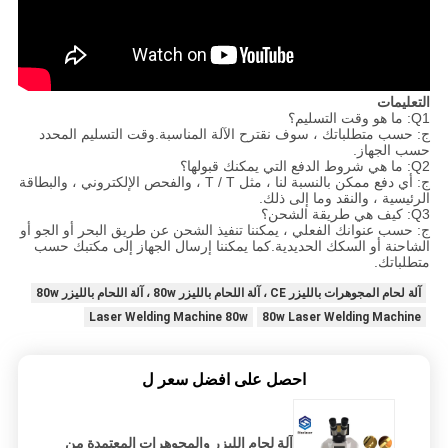
التعليمات
Q1: ما هو وقت التسليم؟
ج: حسب متطلباتك ، سوف نقترح الآلة المناسبة.وقت التسليم المحدد
حسب الجهاز.
Q2: ما هي شروط الدفع التي يمكنك قبولها؟
ج: أي دفع ممكن بالنسبة لنا ، مثل T / T ، والفحص الإلكتروني ، والبطاقة
الرئيسية ، والنقد وما إلى ذلك.
Q3: كيف هي طريقة الشحن؟
ج: حسب عنوانك الفعلي ، يمكننا تنفيذ الشحن عن طريق البحر أو الجو أو
الشاحنة أو السكك الحديدية.كما يمكننا إرسال الجهاز إلى مكتبك حسب
متطلباتك.
آلة لحام المجوهرات بالليزر CE ، آلة اللحام بالليزر 80w ، آلة اللحام بالليزر 80w
Laser Welding Machine 80w
80w Laser Welding Machine
احصل على افضل سعر ل
آلة لحام الليزر والمجوهرات المعتمدة من