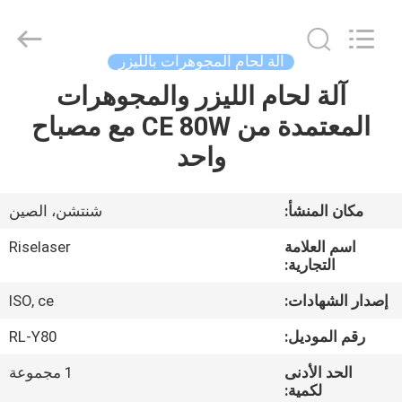
2026
Riselaser
Technology
Co.,
Ltd.
آلة لحام المجوهرات بالليزر
All
Rights
آلة لحام الليزر والمجوهرات
مسكن
Reserved.
المعتمدة من CE 80W مع مصباح
منتجات
واحد
عرض
مكان المنشأ:
شنتشن، الصين
الواقع
اسم العلامة
Riselaser
الافتراضي
التجارية:
إصدار الشهادات:
ISO, ce
معلومات
رقم الموديل:
RL-Y80
عنا
الحد الأدنى
1 مجموعة
لكمية: