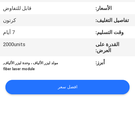
جولة
الأسعار:
قابل للتفاوض
في
تفاصيل التغليف:
كرتون
المعمل
وقت التسليم:
7 أيام
مراقبة
القدرة على
2000units
العرض:
الجودة
أبرز:
,
مولد ليزر الألياف ، وحدة ليزر الألياف
fiber laser module
اتصل
بنا
افضل سعر
اطلب
اقتباس
РУССКИЙ