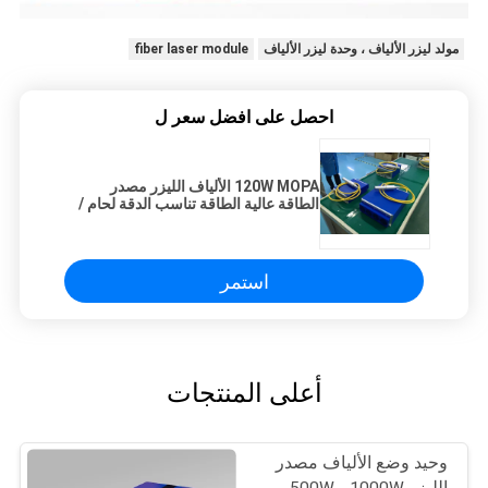
مولد ليزر الألياف ، وحدة ليزر الألياف
fiber laser module
احصل على افضل سعر ل
120W MOPA الألياف الليزر مصدر
الطاقة عالية الطاقة تناسب الدقة لحام /
الهاتف الخليوي النقش
استمر
أعلى المنتجات
وحيد وضع الألياف مصدر