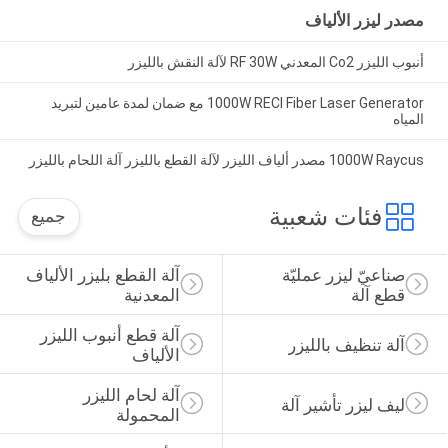
مصدر ليزر الألياف
أنبوب الليزر Co2 المعدني RF 30W لآلة النقش بالليزر
1000W RECI Fiber Laser Generator مع ضمان لمدة عامين لتبريد
المياه
1000W Raycus مصدر ألياف الليزر لآلة القطع بالليزر آلة اللحام بالليزر
فئات شعبية
جميع
صناعيّ ليزر عمليّة 
آلة القطع بليزر الألياف 
قطع آلة
المعدنية
آلة قطع أنبوب الليزر 
آلة تنظيف بالليزر
الألياف
آلة لحام الليزر 
ليف ليزر تأشير آلة
المحمولة