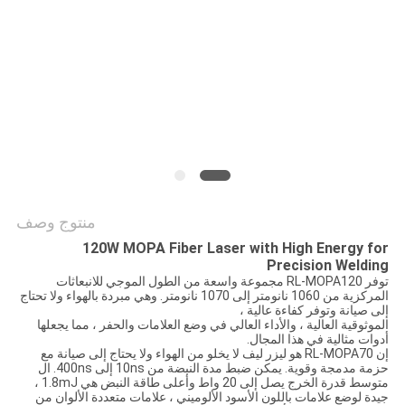
САЙТ
خريطة
الموقع
PRIVACY
POLICY
منتوج وصف
120W MOPA Fiber Laser with High Energy for
Precision Welding
توفر RL-MOPA120 مجموعة واسعة من الطول الموجي للانبعاثات
المركزية من 1060 نانومتر إلى 1070 نانومتر. وهي مبردة بالهواء ولا تحتاج
إلى صيانة وتوفر كفاءة عالية ،
الموثوقية العالية ، والأداء العالي في وضع العلامات والحفر ، مما يجعلها
أدوات مثالية في هذا المجال.
إن RL-MOPA70 هو ليزر ليف لا يخلو من الهواء ولا يحتاج إلى صيانة مع
حزمة مدمجة وقوية. يمكن ضبط مدة النبضة من 10ns إلى 400ns. ال
متوسط ​​قدرة الخرج يصل إلى 20 واط وأعلى طاقة النبض هي 1.8mJ ،
جيدة لوضع علامات باللون الأسود الألوميني ، علامات متعددة الألوان من