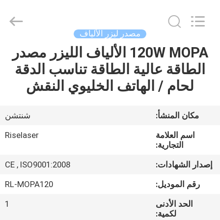
2026
Riselaser
Technology
Co.,
Ltd.
مصدر ليزر الألياف
All
Rights
120W MOPA الألياف الليزر مصدر
مسكن
Reserved.
الطاقة عالية الطاقة تناسب الدقة
منتجات
لحام / الهاتف الخليوي النقش
عرض
مكان المنشأ:
شنتشن
الواقع
اسم العلامة
Riselaser
الافتراضي
التجارية:
إصدار الشهادات:
CE , ISO9001:2008
معلومات
رقم الموديل:
RL-MOPA120
عنا
الحد الأدنى
1
لكمية: