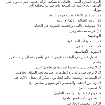
الفولاذ المقاوم للصدأ ، علامات بلاستيكية ، إزالة دقيقة ، حفر عميق ، حفر
الهاتف ، لحام دقيق في استخدامات صناعية مختلفة إلخ.
ميزات:
(1) استقرار الانتاج وذات جودة عالية.
(2) عالية الطاقة ، وكفاءة عالية
(3) موثوقية عالية ، والخدمة الطويلة في الحياة
(4) حزمة مدمجة وعرة
الوضعية:
(1) التطبيقات الصناعية
(2) البحث العلمي
الميزة الأساسية:
1. تحول قصير في الوقت ، عرض نبضي واسع ، نطاق تردد متكرر
واسع.
2. لا يوجد تسرب عندما يتم إيقاف تشغيل الليزر.
3. لا يوجد ظل والدائرة الظاهرية عند معالجة المواد الخاصة.
4. المضادة-- وظيفة عالية انعكاس ، يمكن أن تفعل الآلات على
المواد من الذهب والفضة والألومنيوم والنحاس الخ
5. تصميم مدمج.
6. موثوقية عالية ، والعمر الطويل.
7. عالمي 25 دبابيس واجهة.
8. 3D التصميم الخارجي.