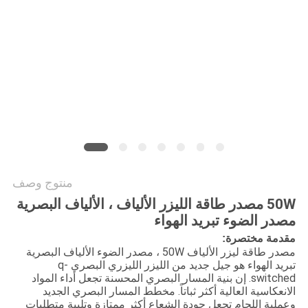
САЙТ
خريطة
الموقع
PRIVACY
POLICY
منتوج وصف
50W مصدر طاقة الليزر الألياف ، الألياف البصرية
مصدر الضوء تبريد الهواء
مقدمة مختصرة:
مصدر طاقة ليزر الألياف 50W ، مصدر الضوء الألياف البصرية
تبريد الهواء هو جيل جديد من الليزر الليزري البصري q-
switched. إن بنية المسار البصري المحسنة تجعل أداء المواد
الانعكاسية العالية أكثر ثباتاً. مخطط المسار البصري الجديد
وعملية اللحام تجعل جودة الشعاع أكثر ممتازة وتلبية متطلبات