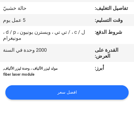
جولة
تفاصيل التغليف:
حالة خشبيّ
في
وقت التسليم:
5 عمل يوم
المعمل
شروط الدفع:
ل / c ، / تي تي ، ويسترن يونيون ، d / p ،
مونيغرام
مراقبة
القدرة على
2000 وحدة في السنة
الجودة
العرض:
أبرز:
,
مولد ليزر الألياف ، وحدة ليزر الألياف
اتصل
fiber laser module
بنا
افضل سعر
اطلب
اقتباس
РУССКИЙ