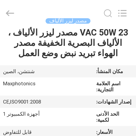
2026
Riselaser
Technology
Co.,
Ltd.
مصدر ليزر الألياف
All
Rights
23 VAC 50W مصدر ليزر الألياف ،
مسكن
Reserved.
الألياف البصرية الخفيفة مصدر
منتجات
الهواء تبريد نبض وضع العمل
عرض
مكان المنشأ:
شنتشن، الصين
الواقع
اسم العلامة
Maxphotonics
الافتراضي
التجارية:
إصدار الشهادات:
CE,ISO9001:2008
معلومات
الحد الأدنى
أجهزة الكمبيوتر 1
عنا
لكمية:
الأسعار:
قابل للتفاوض