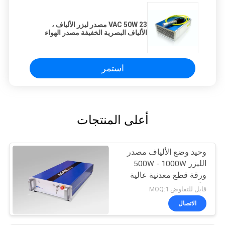
23 VAC 50W مصدر ليزر الألياف ،
الألياف البصرية الخفيفة مصدر الهواء
تبريد نبض وضع العمل
استمر
أعلى المنتجات
وحيد وضع الألياف مصدر
الليزر 500W - 1000W
ورقة قطع معدنية عالية
الأداء
قابل للتفاوض MOQ:1
الاتصال