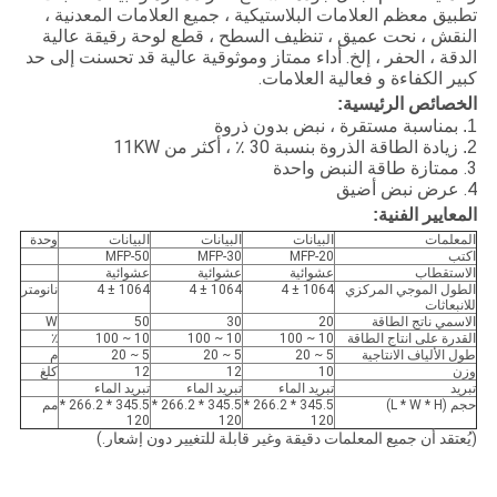
تطبيق معظم العلامات البلاستيكية ، جميع العلامات المعدنية ،
النقش ، نحت عميق ، تنظيف السطح ، قطع لوحة رقيقة عالية
الدقة ، الحفر ، إلخ. أداء ممتاز وموثوقية عالية قد تحسنت إلى حد
كبير الكفاءة و فعالية العلامات.
الخصائص الرئيسية:
1. بمناسبة مستقرة ، نبض بدون ذروة
زيادة الطاقة الذروة بنسبة 30 ٪ ، أكثر من 11KW
2.
3. ممتازة طاقة النبض واحدة
4. عرض نبض أضيق
المعايير الفنية:
المعلمات
البيانات
البيانات
البيانات
وحدة
اكتب
MFP-20
MFP-30
MFP-50
الاستقطاب
عشوائية
عشوائية
عشوائية
الطول الموجي المركزي
1064 ± 4
1064 ± 4
1064 ± 4
نانومتر
للانبعاثات
الاسمي ناتج الطاقة
20
30
50
W
القدرة على انتاج الطاقة
10 ~ 100
10 ~ 100
10 ~ 100
٪
طول الألياف الانتاجية
5 ~ 20
5 ~ 20
5 ~ 20
م
وزن
10
12
12
كلغ
تبريد
تبريد الماء
تبريد الماء
تبريد الماء
حجم (L * W * H)
345.5 * 266.2 *
345.5 * 266.2 *
345.5 * 266.2 *
مم
120
120
120
(يُعتقد أن جميع المعلمات دقيقة وغير قابلة للتغيير دون إشعار.)