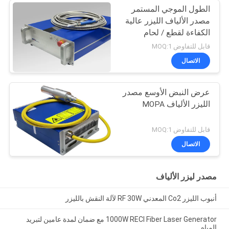
الطول الموجي المستمر
مصدر الألياف الليزر عالية
الكفاءة لقطع / لحام
قابل للتفاوض MOQ:1
الاتصال
عرض النبض الأوسع مصدر
الليزر الألياف MOPA
قابل للتفاوض MOQ:1
الاتصال
مصدر ليزر الألياف
أنبوب الليزر Co2 المعدني RF 30W لآلة النقش بالليزر
1000W RECI Fiber Laser Generator مع ضمان لمدة عامين لتبريد
المياه