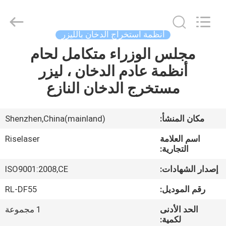
2026
Riselaser
Technology
Co.,
Ltd.
أنظمة استخراج الدخان بالليزر
All
Rights
مجلس الوزراء متكامل لحام
مسكن
Reserved.
أنظمة عادم الدخان ، ليزر
منتجات
مستخرج الدخان النازع
عرض
مكان المنشأ:
Shenzhen,China(mainland)
الواقع
اسم العلامة
Riselaser
الافتراضي
التجارية:
إصدار الشهادات:
ISO9001:2008,CE
معلومات
رقم الموديل:
RL-DF55
عنا
الحد الأدنى
1 مجموعة
لكمية: