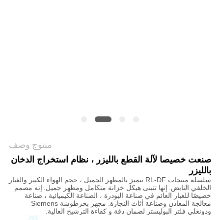
САЙТ
خريطة
الموقع
PRIVACY
POLICY
منتوج وصف
صنعت خصيصا لآلة القطع بالليزر ، نظام استخراج الدخان
بالليزر
سلسلة منتجات RL-DF تتميز بالمظهر الجميل ، حجم الهواء الكبير والغبار
الخلفي النابض.
إنها تتبنى هيكل خزانة متكامل ومظهر جميل.
إنه مصمم
خصيصًا للغبار العائم في صناعة البودرة ، الصناعة الكيميائية ، صناعة
معالجة المعادن وصناعة أثاث النجارة. مجهز بخرطوشة Siemens
ودونغلي فلتر البوليستر لضمان دقة و كفاءة الترشيح العالية.