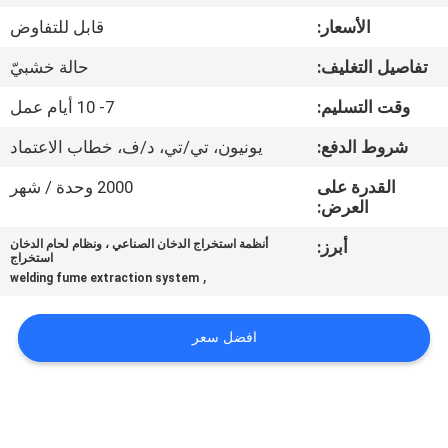
جولة
الأسعار:
قابل للتفاوض
في
تفاصيل التغليف:
حالة خشبيّ
المعمل
وقت التسليم:
7- 10 أيام عمل
مراقبة
شروط الدفع:
يونيون، تي/تي، د/ف، خطاب الاعتماد
الجودة
القدرة على
2000 وحدة / شهر
العرض:
اتصل
أبرز:
أنظمة استخراج الدخان الصناعي ، ونظام لحام الدخان
استخراج
بنا
,
welding fume extraction system
اطلب
افضل سعر
اقتباس
РУССКИЙ