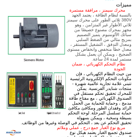
مميزات
محرك سيمنز ، مرافقة مستمرة
بالنسبة لنظام الطاقة ، يعتمد الجهد
380V ثلاثي الطور على محرك سيمنز
ثلاثي الأطوار غير المتزامن ، وهو
مجهز بمحرك مصنوع خصيصًا من
سبائك الألومنيوم.
يتميز التصميم
بمزيج مثالي من الضغط السلبي
ومعدل التدفق ، التشغيل المستقر ،
معدل خطأ منخفض وانخفاض مستوى
الضجيج ، ويمكن أن يعمل بشكل
مستمر لمدة 24 ساعة.
نظام التحكم الكهربائي ، ضمان
الجودة
من حيث النظام الكهربائي ، فإن
مكونات التحكم الإلكترونية الرئيسية
تتبنى علامة تجارية عالمية شهيرة -
منتجات شنايدر الفرنسية. يمكن
للمحرك تحقيق تحكم مستقل في
الصندوق الكهربائي ، مع مفتاح طاقة
مدمج ، وحماية للحماية من الحمل
الزائد وفقدان الطور ومكافئ مكافئ
حماية تسلسل المرحلة.
لوحة التحكم
بسيطة وسخية ، ويمكن بسهولة
تحقيق التحكم عن بعد ، التحكم في الوصلة وغيرها من الوظائف.
مربع نوع الغبار جمع درج ، عملي وملائم
صندوق تجميع الغبار يعتمد هيكل نوع