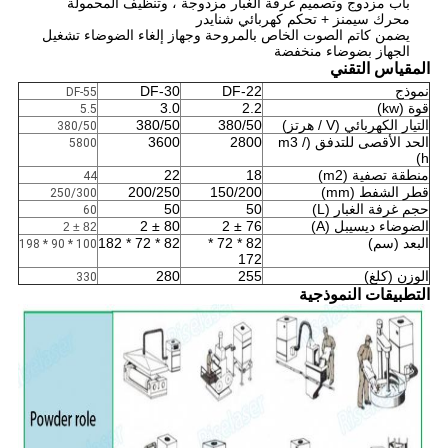
باب مزدوج وتصميم غرفة الغبار مزدوجة ، وتنظيف المحمولة
محرك سيمنز + تحكم كهربائي شنايدر
يضمن كاتم الصوت الخاص بالمروحة وجهاز إلغاء الضوضاء تشغيل
الجهاز بضوضاء منخفضة
المقياس التقني
نموذج
DF-22
DF-30
DF-55
قوة (kw)
2.2
3.0
5.5
التيار الكهربائي (V / هرتز)
380/50
380/50
380/50
الحد الأقصى للتدفق (m3 /
2800
3600
5800
h)
منطقة تصفية (m2)
18
22
44
قطر الشفط (mm)
150/200
200/250
250/300
حجم غرفة الغبار (L)
50
50
60
الضوضاء ديسيبل (A)
76 ± 2
80 ± 2
82 ± 2
البعد (سم)
82 * 72 *
82 * 72 * 182
100 * 90 * 198
172
الوزن (كلغ)
255
280
330
التطبيقات النموذجية