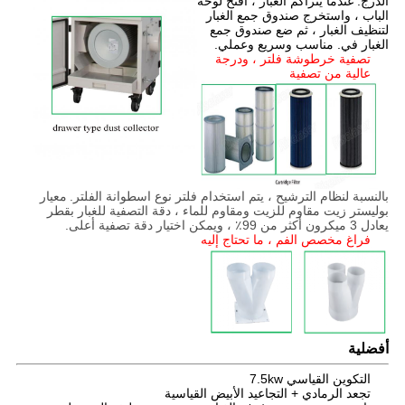
الدرج.
عندما يتراكم الغبار ، افتح لوحة
الباب ، واستخرج صندوق جمع الغبار
لتنظيف الغبار ، ثم ضع صندوق جمع
الغبار في. مناسب وسريع وعملي.
تصفية خرطوشة فلتر ، ودرجة
عالية من تصفية
بالنسبة لنظام الترشيح ، يتم استخدام فلتر نوع اسطوانة الفلتر.
معيار
بوليستر زيت مقاوم للزيت ومقاوم للماء ، دقة التصفية للغبار بقطر
يعادل 3 ميكرون أكثر من 99٪ ، ويمكن اختيار دقة تصفية أعلى.
فراغ مخصص الفم ، ما تحتاج إليه
أفضلية
التكوين القياسي 7.5kw
تجعد الرمادي + التجاعيد الأبيض القياسية