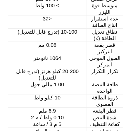
متوسط ​​قوة
≥ 100 واط
الليزر
عدم استقرار
<3٪
انتاج الطاقة
نطاق تعديل
10-100 (تدرج قابل للتعديل)
الطاقة (٪)
قطر بقعة
0.08 مم
التركيز
الطول الموجي
1064 نانومتر
المركز
تكرار التكرار
20-200 كيلو هرتز (تدرج قابل
للتعديل)
طاقة النبضة
1.00 مللي جول
الواحدة
ذروة الطاقة
10 كيلو واط
القصوى
قطر البقعة
6.9 ملم
شدة النبض
0.10 واط / م 2
كفاءة التنظيف
5 م 3 / ساعة
نموذج التبريد
تبريد الهواء