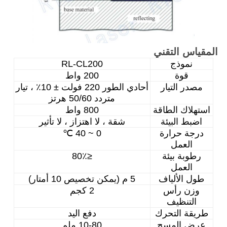
المقياس التقني
نموذج
RL-CL200
قوة
200 واط
مصدر التيار
أحادي الطور 220 فولت ± 10٪ ، تيار
متردد 50/60 هرتز
استهلاك الطاقة
800 واط
اضبط البيئة
شقة ، لا اهتزاز ، لا تأثير
درجة حرارة
0 ~ 40 ℃
العمل
رطوبة بيئة
≤80٪
العمل
طول الألياف
5 م (يمكن تخصيص 10 أمتار)
وزن رأس
2 كجم
التنظيف
طريقة التحرك
دفع اليد
عرض المسح
10-80 ملم