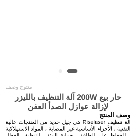
САЙТ
خريطة
الموقع
PRIVACY
POLICY
منتوج وصف
حار بيع 200W آلة التنظيف بالليزر
لإزالة عوازل الصدأ العفن
وصف المنتج
آلة تنظيف Riselaser هي جيل جديد من المنتجات عالية
التقنية ، الأجزاء الأساسية غير المصابة ، المواد الاستهلاكية
، الحفاظ على الطاقة ، حماية البيئة ، التنظيف الفعال