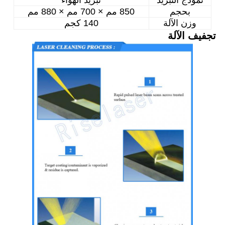
بحجم
850 مم × 700 مم × 880 مم
وزن الآلة
140 كجم
تجفيف الآلة