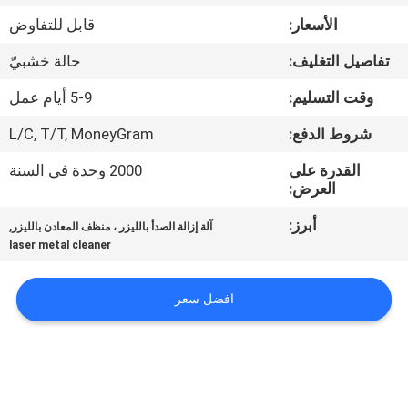
جولة
الأسعار:
قابل للتفاوض
في
تفاصيل التغليف:
حالة خشبيّ
المعمل
وقت التسليم:
5-9 أيام عمل
مراقبة
شروط الدفع:
L/C, T/T, MoneyGram
الجودة
القدرة على
2000 وحدة في السنة
العرض:
اتصل
أبرز:
,
آلة إزالة الصدأ بالليزر ، منظف المعادن بالليزر
laser metal cleaner
بنا
افضل سعر
اطلب
اقتباس
РУССКИЙ