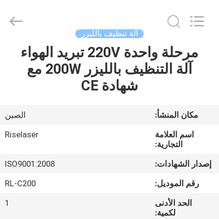
2026
Riselaser
Technology
Co.,
Ltd.
آلة تنظيف بالليزر
All
Rights
مرحلة واحدة 220V تبريد الهواء
مسكن
Reserved.
آلة التنظيف بالليزر 200W مع
منتجات
شهادة CE
عرض
مكان المنشأ:
الصين
الواقع
اسم العلامة
Riselaser
الافتراضي
التجارية:
إصدار الشهادات:
ISO9001:2008
معلومات
رقم الموديل:
RL-C200
عنا
الحد الأدنى
1
لكمية: