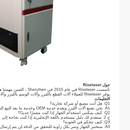
حول Riselaser
تأسست Riselaser في عام 2015 في Shenzhen ، الصين.مهمتنا هي تزويد عملائنا بتكنولوجيا معالجة الليزر المتقدمة للتصنيع الذكي والفعال.
يوفر Riselaser للعملاء آلات القطع بالليزر وآلات الوسم بالليزر وآلات اللحام بالليزر وآلات التنظيف بالليزر وجميع أنواع أجزاء معدات الليزر.
التعليمات
Q1: هل أنت مصنع أو شركة تجارية؟
A1: نحن نصنع آلات الليزر ونقدم خدمة OEM وخدمة ما بعد البيع المثالية.
Q2: كيف يمكنني استخدام الجهاز إذا كنت مشترًا جديدًا؟
ج 2: سنقدم لك دليل مستخدم باللغة الإنجليزية.إذا كنت بحاجة إلى مزيد من المساعدة ، يرجى الاتصال بنا.
Q3: كيف تتحكم في الجودة؟
A3: سنختبر الجهاز ونمر بكل زاوية للتحقق من الدقة.لن يتم إرسال الآلات إلا بعد تشغيلها لمدة يومين على الأقل بشكل متواصل لضمان الجودة.