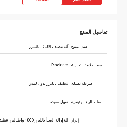
تفاصيل المنتج
اسم المنتج
آلة تنظيف الألياف بالليزر
اسم العلامة التجارية
Riselaser
طريقة نظيفة
تنظيف بالليزر بدون لمس
جوستافو
نقاط البيع الرئيسية
سهل تنفيذه
شكرًا على التعبئة والتغليف. تم تصميم العبوات
الآلة تبدو قوية ... جيدة البناء .. أحبها!
الخاصة بك جيدًا وإعدادها بعناية.
إبراز
آلة إزالة الصدأ بالليزر 1000 واط
,
ليزر تنظيف ال