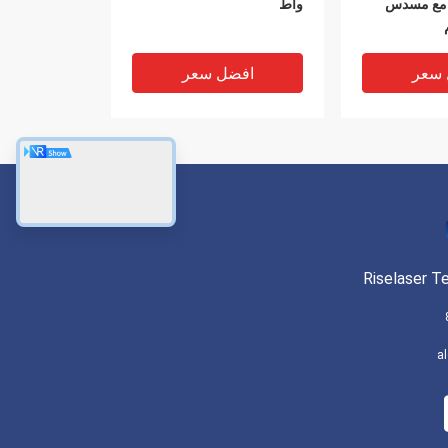
ة مع مسدس
واط
 سعر
افضل سعر
Riselaser T
آلة تنظيف ليزر محمولة 100W
100W نابض نابض ليزر معدّ
a
ة الطلاء الصدأ
آليّ معدن 6000mm / s
سرعة يجبر هواء يبرّد نظام
 سعر
افضل سعر