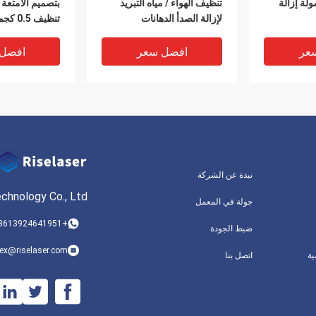
ولة إزالة
تنظيف الهواء / مياه التبريد
بتصميم الأمتع
لإزالة الصدأ الدهانات
تنظيف 0.5 كجم
عر
افضل سعر
افضل
نبذة عن الشركة
echnology Co., Ltd
جولة في المعمل
+8613924641951
ضبط الجودة
لياف
50w 100w حقيبة ظهر اليدوية
lex@riselaser.com
ة
اتصل بنا
للحقائب 100W 200W لصناعة
آلة تنظيف الليزر النبضية لإزالة
/ 200W إزال
زراعية
زيت الطلاء الصدأ
منظف ليزر
عر
افضل سعر
افضل