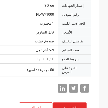
إصدار الشهادات
ISO, ce
رقم الموديل
RL-WY1000
الحد الأدنى لكمية
1 مجموعة
الأسعار
قابل للتفاوض
تفاصيل التغليف
صندوق خشب
وقت التسليم
5-9 أيام عمل
شروط الدفع
L / C ، T / T
القدرة على
50 مجموعة / أسبوع
العرض
افضل سعر
ﺎﺘﺼﻟ ﺍﻶﻧ