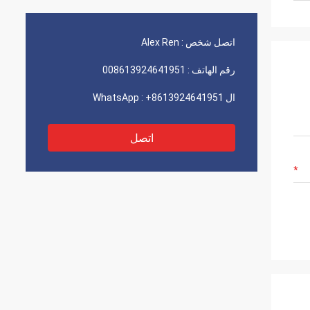
اتصل شخص :
Alex Ren
رقم الهاتف :
008613924641951
ال WhatsApp :
+8613924641951
اتصل